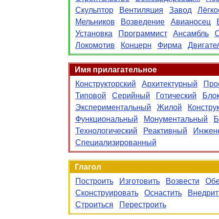
Скульптор
Вентиляция
Завод
Лёгко
Мельников
Возведение
Авианосец
Установка
Программист
Ансамбль
Локомотив
Концерн
Фирма
Двигате
Имя прилагательное
Конструкторский
Архитектурный
Про
Типовой
Серийный
Готический
Бло
Экспериментальный
Жилой
Констру
Функциональный
Монументальный
Б
Технологический
Реактивный
Инжен
Специализированный
Глагол
Построить
Изготовить
Возвести
Обе
Сконструировать
Оснастить
Внедрит
Строиться
Перестроить