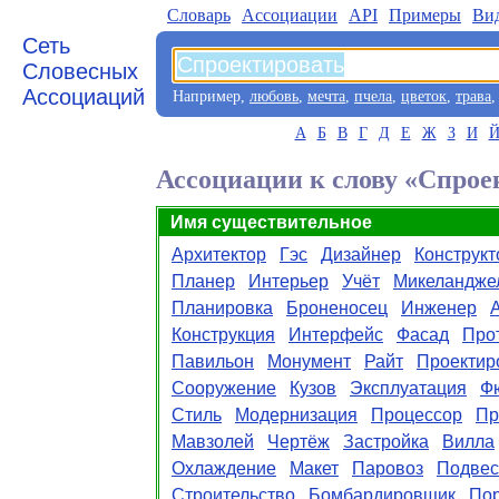
Словарь
Aссоциации
API
Примеры
Ви
Сеть
Словесных
Ассоциаций
Например,
любовь
,
мечта
,
пчела
,
цветок
,
трава
А
Б
В
Г
Д
Е
Ж
З
И
Ассоциации к слову «Спрое
Имя существительное
Архитектор
Гэс
Дизайнер
Конструкт
Планер
Интерьер
Учёт
Микеландже
Планировка
Броненосец
Инженер
Конструкция
Интерфейс
Фасад
Про
Павильон
Монумент
Райт
Проектир
Сооружение
Кузов
Эксплуатация
Ф
Стиль
Модернизация
Процессор
Пр
Мавзолей
Чертёж
Застройка
Вилла
Охлаждение
Макет
Паровоз
Подвес
Строительство
Бомбардировщик
Пор