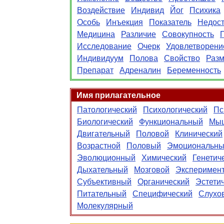
Воздействие
Индивид
Йог
Психика
Особь
Инъекция
Показатель
Недост
Медицина
Различие
Совокупность
Исследование
Очерк
Удовлетворени
Индивидуум
Полова
Свойство
Раз
Препарат
Адреналин
Беременность
Имя прилагательное
Патологический
Психологический
Пс
Биологический
Функциональный
Мы
Двигательный
Половой
Клинический
Возрастной
Половый
Эмоциональн
Эволюционный
Химический
Генетич
Дыхательный
Мозговой
Эксперимен
Субъективный
Органический
Эстети
Питательный
Специфический
Слухо
Молекулярный