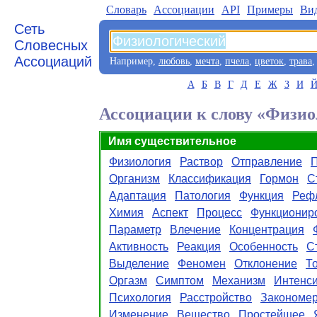
Словарь
Aссоциации
API
Примеры
Ви
Сеть
Словесных
Ассоциаций
Например,
любовь
,
мечта
,
пчела
,
цветок
,
трава
А
Б
В
Г
Д
Е
Ж
З
И
Ассоциации к слову «Физи
Имя существительное
Физиология
Раствор
Отправление
П
Организм
Классификация
Гормон
С
Адаптация
Патология
Функция
Реф
Химия
Аспект
Процесс
Функционир
Параметр
Влечение
Концентрация
Активность
Реакция
Особенность
С
Выделение
Феномен
Отклонение
Т
Оргазм
Симптом
Механизм
Интенси
Психология
Расстройство
Закономер
Изменение
Вещество
Простейшее