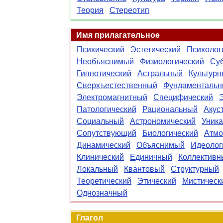
Теория
Стереотип
Имя прилагательное
Психический
Эстетический
Психолог
Необъяснимый
Физиологический
Су
Гипнотический
Астральный
Культур
Сверхъестественный
Фундаменталь
Электромагнитный
Специфический
Патологический
Рациональный
Акус
Социальный
Астрономический
Уник
Сопутствующий
Биологический
Атм
Динамический
Объяснимый
Идеолог
Клинический
Единичный
Коллективн
Локальный
Квантовый
Структурный
Теоретический
Этический
Мистическ
Однозначный
Глагол