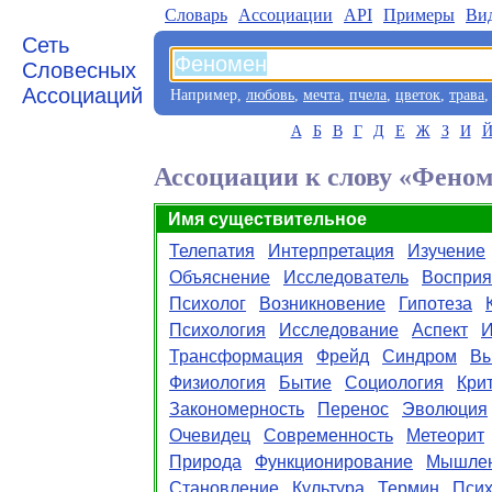
Словарь
Aссоциации
API
Примеры
Ви
Сеть
Словесных
Ассоциаций
Например,
любовь
,
мечта
,
пчела
,
цветок
,
трава
А
Б
В
Г
Д
Е
Ж
З
И
Ассоциации к слову «Фено
Имя существительное
Телепатия
Интерпретация
Изучение
Объяснение
Исследователь
Восприя
Психолог
Возникновение
Гипотеза
Психология
Исследование
Аспект
И
Трансформация
Фрейд
Синдром
Вы
Физиология
Бытие
Социология
Кри
Закономерность
Перенос
Эволюция
Очевидец
Современность
Метеорит
Природа
Функционирование
Мышле
Становление
Культура
Термин
Псих