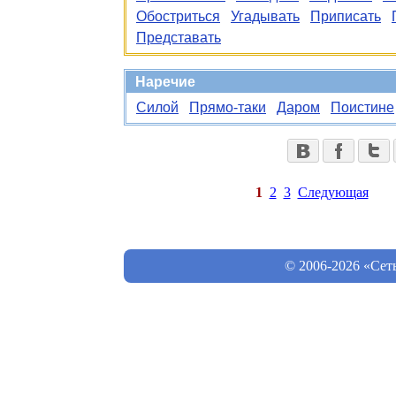
Обостриться
Угадывать
Приписать
Представать
Наречие
Силой
Прямо-таки
Даром
Поистине
1
2
3
Следующая
© 2006-2026 «Сет