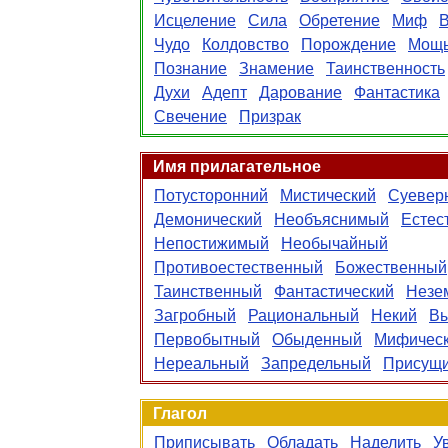
Исцеление
Сила
Обретение
Миф
Чудо
Колдовство
Порождение
Мощ
Познание
Знамение
Таинственность
Духи
Адепт
Дарование
Фантастика
Свечение
Призрак
Имя прилагательное
Потусторонний
Мистический
Суевер
Демонический
Необъяснимый
Естес
Непостижимый
Необычайный
Противоестественный
Божественный
Таинственный
Фантастический
Незе
Загробный
Рациональный
Некий
В
Первобытный
Обыденный
Мифичес
Нереальный
Запредельный
Присущ
Глагол
Приписывать
Обладать
Наделить
У