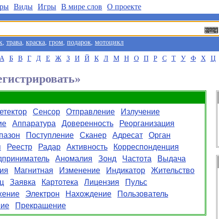
ры
Виды
Игры
В мире слов
О проекте
к
,
трава
,
краска
,
гром
,
подарок
,
мотоцикл
А
Б
В
Г
Д
Е
Ж
З
И
Й
К
Л
М
Н
О
П
Р
С
Т
У
Ф
Х
Ц
егистрировать»
етектор
Сенсор
Отправление
Излучение
ие
Аппаратура
Доверенность
Реорганизация
пазон
Поступление
Сканер
Адресат
Орган
я
Реестр
Радар
Активность
Корреспонденция
дприниматель
Аномалия
Зонд
Частота
Выдача
ия
Магнитная
Изменение
Индикатор
Жительство
ц
Заявка
Картотека
Лицензия
Пульс
жение
Электрон
Нахождение
Пользователь
ние
Прекращение