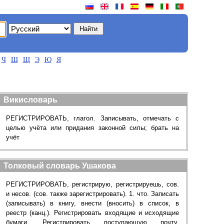
Ч
Ш
Щ
Э
Ю
Я
Викисловарь
РЕГИСТРИРОВАТЬ, глагол. Записывать, отмечать с
целью учёта или придания законной силы; брать на
учёт
Толковый словарь Ушакова
РЕГИСТРИРОВАТЬ, регистрирую, регистрируешь, сов.
и несов. (сов. также зарегистрировать). 1. что. Записать
(записывать) в книгу, внести (вносить) в список, в
реестр (канц.). Регистрировать входящие и исходящие
бумаги. Регистрировать поступающую почту.