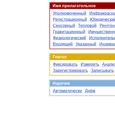
Имя прилагательное
Уполномоченный
Инфракрасн
Регистрационный
Юридически
Сенсорный
Тепловой
Рентген
Гравитационный
Имуществен
Физиологический
Исполнитель
Входящий
Указанный
Индиви
Глагол
Фиксировать
Измерять
Анали
Зарегистрировать
Записывать
Наречие
Автоматически
Днём