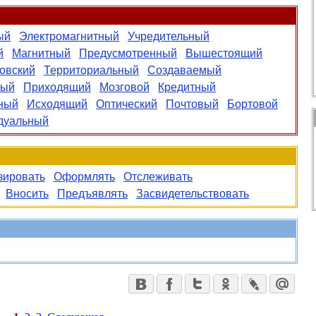
ый
Электромагнитный
Учредительный
й
Магнитный
Предусмотренный
Вышестоящий
овский
Территориальный
Создаваемый
ный
Приходящий
Мозговой
Кредитный
ный
Исходящий
Оптический
Почтовый
Бортовой
дуальный
зировать
Оформлять
Отслеживать
Вносить
Предъявлять
Засвидетельствовать