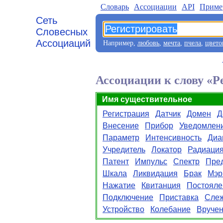
Словарь
Aссоциации
API
Приме
Сеть
Словесных
Ассоциаций
Например,
любовь
,
мечта
,
пчела
,
цвето
Ассоциации к слову «Р
Имя существительное
Регистрация
Датчик
Домен
Д
Внесение
Прибор
Уведомлен
Параметр
Интенсивность
Диа
Учредитель
Локатор
Радиаци
Патент
Импульс
Спектр
Пре
Шкала
Ликвидация
Брак
Мэр
Нажатие
Квитанция
Постояле
Подключение
Приставка
Сле
Устройство
Колебание
Вруче