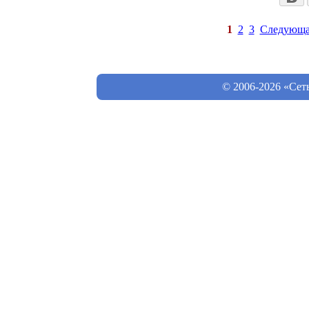
1
2
3
Следующа
© 2006-2026 «Сет