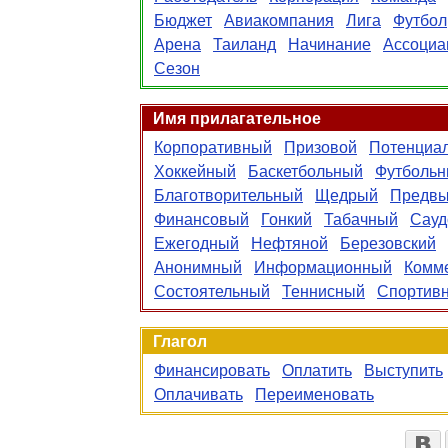
Бюджет
Авиакомпания
Лига
Футбол
Арена
Таиланд
Начинание
Ассоциа
Сезон
Имя прилагательное
Корпоративный
Призовой
Потенциа
Хоккейный
Баскетбольный
Футболь
Благотворительный
Щедрый
Предв
Финансовый
Гонкий
Табачный
Сауд
Ежегодный
Нефтяной
Березовский
Анонимный
Информационный
Комм
Состоятельный
Теннисный
Спортив
Глагол
Финансировать
Оплатить
Выступить
Оплачивать
Переименовать