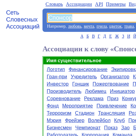
Словарь
Aссоциации
API
Примеры
Ви
Сеть
Словесных
Ассоциаций
Например,
любовь
,
мечта
,
пчела
,
цветок
,
трава
А
Б
В
Г
Д
Е
Ж
З
И
Ассоциации к слову «Спонс
Имя существительное
Логотип
Финансирование
Экипировк
Гран-при
Учредитель
Организатор
К
Инвестор
Гонщик
Пожертвование
П
Производитель
Любимец
Инициатор
Соревнование
Реклама
Приз
Конку
Фонд
Мероприятие
Привлечение
К
Терроризм
Стадион
Трансляция
Ро
Мэрия
Фрейзер
Волейбол
Клуб
Пр
Бизнесмен
Чемпионат
Показ
Зао
Работодатель
Корпорация
Команда