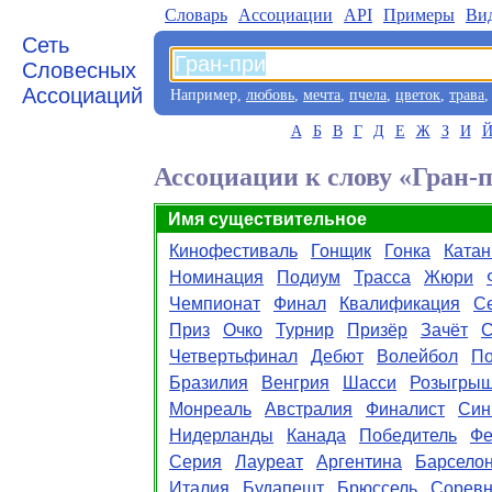
Словарь
Aссоциации
API
Примеры
Ви
Сеть
Словесных
Ассоциаций
Например,
любовь
,
мечта
,
пчела
,
цветок
,
трава
А
Б
В
Г
Д
Е
Ж
З
И
Ассоциации к слову «Гран-
Имя существительное
Кинофестиваль
Гонщик
Гонка
Катан
Номинация
Подиум
Трасса
Жюри
Чемпионат
Финал
Квалификация
С
Приз
Очко
Турнир
Призёр
Зачёт
С
Четвертьфинал
Дебют
Волейбол
П
Бразилия
Венгрия
Шасси
Розыгры
Монреаль
Австралия
Финалист
Син
Нидерланды
Канада
Победитель
Фе
Серия
Лауреат
Аргентина
Барсело
Италия
Будапешт
Брюссель
Соревн