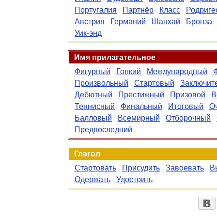
Португалия
Партнёр
Класс
Родриге
Австрия
Германий
Шанхай
Бронза
Уик-энд
Имя прилагательное
Фигурный
Гонкий
Международный
Произвольный
Стартовый
Заключит
Дебютный
Престижный
Призовой
В
Теннисный
Финальный
Итоговый
О
Балловый
Всемирный
Отборочный
Предпоследний
Глагол
Стартовать
Присудить
Завоевать
В
Одержать
Удостоить