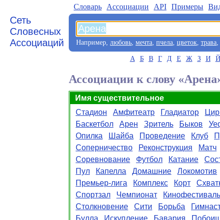
Словарь
Aссоциации
API
Примеры
Ви
Сеть
Словесных
Ассоциаций
Например,
любовь
,
мечта
,
пчела
,
цветок
,
трава
А
Б
В
Г
Д
Е
Ж
З
И
Ассоциации к слову «Арена
Имя существительное
Стадион
Амфитеатр
Гладиатор
Цир
Баскетбол
Арен
Зритель
Быков
Уе
Опилка
Шайба
Проведение
Клуб
П
Соперничество
Реконструкция
Матч
Соревнование
Футбол
Катание
Сос
Пул
Капелла
Домашние
Локомотив
Премьер-лига
Комплекс
Корт
Схват
Спортзал
Чемпионат
Кинофестивал
Столкновение
Сити
Борьба
Гимнас
Булла
Искупление
Бавария
Побои