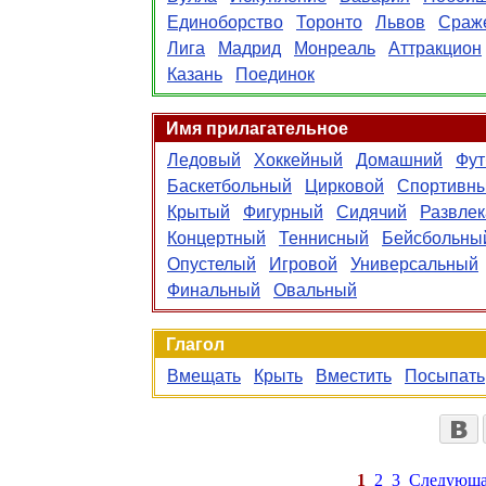
Единоборство
Торонто
Львов
Сраж
Лига
Мадрид
Монреаль
Аттракцион
Казань
Поединок
Имя прилагательное
Ледовый
Хоккейный
Домашний
Фут
Баскетбольный
Цирковой
Спортивн
Крытый
Фигурный
Сидячий
Развле
Концертный
Теннисный
Бейсбольны
Опустелый
Игровой
Универсальный
Финальный
Овальный
Глагол
Вмещать
Крыть
Вместить
Посыпать
1
2
3
Следующа