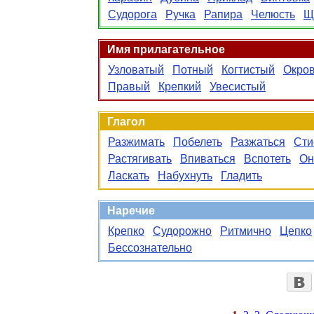
Судорога
Ручка
Рапира
Челюсть
Щ
Имя прилагательное
Узловатый
Потный
Когтистый
Окро
Правый
Крепкий
Увесистый
Глагол
Разжимать
Побелеть
Разжаться
Сти
Растягивать
Впиваться
Вспотеть
Он
Ласкать
Набухнуть
Гладить
Наречие
Крепко
Судорожно
Ритмично
Цепко
Бессознательно