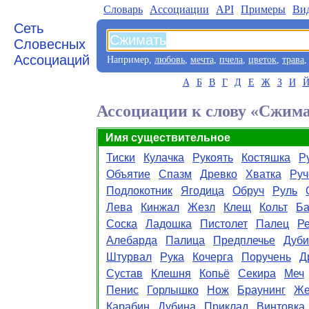
Словарь
Aссоциации
API
Примеры
Ви
Сеть
Словесных
Ассоциаций
Например,
любовь
,
мечта
,
пчела
,
цветок
,
трава
А
Б
В
Г
Д
Е
Ж
З
И
Ассоциации к слову «Сжим
Имя существительное
Тиски
Кулачка
Рукоять
Костяшка
Р
Объятие
Спазм
Древко
Хватка
Руч
Подлокотник
Ягодица
Обруч
Руль
Лева
Кинжал
Жезл
Клещ
Кольт
Ба
Соска
Ладошка
Пистолет
Палец
Р
Алебарда
Палица
Предплечье
Дуби
Штурвал
Рука
Кочерга
Поручень
Д
Сустав
Клешня
Копьё
Секира
Меч
Пенис
Горлышко
Нож
Браунинг
Же
Карабин
Дубина
Приклад
Винтовка