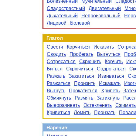
Болезненный
Мучительный
Сладост
Сладострастный
Двигательный
Мгно
Дыхательный
Непроизвольный
Нер
Лицевой
Болевой
Глагол
Свести
Корчиться
Исказить
Сотряса
Сводить
Пробегать
Выгнуться
Проб
Сотрясаться
Скрючить
Корчить
Иск
Биться
Скрючиться
Содрогаться
Ск
Разжать
Закатиться
Извиваться
Ско
Разжаться
Пронзить
Искажать
Изог
Выгнуть
Прокатиться
Хрипеть
Затеч
Обмякнуть
Размять
Затихнуть
Расс
Выворачивать
Остекленеть
Сжимать
Кривиться
Ломить
Пронзать
Повали
Наречие