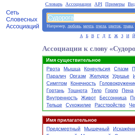
Словарь
Aссоциации
API
Примеры
Ви
Сеть
Словесных
Ассоциаций
Например,
любовь
,
мечта
,
пчела
,
цветок
,
трава
А
Б
В
Г
Д
Е
Ж
З
И
Ассоциации к слову «Судор
Имя существительное
Рвота
Мышца
Конвульсия
Спазм
П
Паралич
Оргазм
Желудок
Удушье
Симптом
Конечность
Головокружени
Гортань
Тошнота
Тело
Горло
Пена
Внутренность
Живот
Бессонница
П
Тельце
Сухожилие
Расстройство
Че
Имя прилагательное
Предсмертный
Мышечный
Искажён