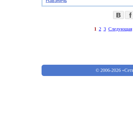
Навзничь
1
2
3
Следующая
© 2006-2026 «Сет