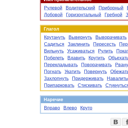
Рулевой
Водительский
Приборный
Лобовой
Горизонтальный
Гребной
Глагол
Крутануть
Вывернуть
Выворачивать
Садиться
Заклинить
Пересесть
Пер
Вильнуть
Усаживаться
Рулить
Пока
Побелеть
Вдавить
Крутить
Объехат
Перекладывать
Поворачивать
Рвану
Погнать
Укатить
Повернуть
Обежат
Захлопнуть
Придерживать
Навалить
Припарковать
Стискивать
Стукнутьс
Наречие
Вправо
Влево
Круто