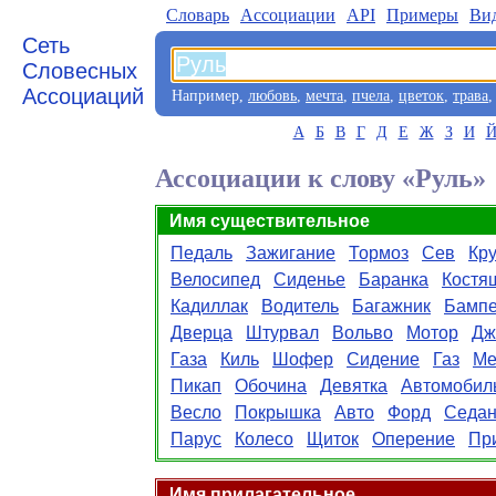
Словарь
Aссоциации
API
Примеры
Ви
Сеть
Словесных
Ассоциаций
Например,
любовь
,
мечта
,
пчела
,
цветок
,
трава
А
Б
В
Г
Д
Е
Ж
З
И
Ассоциации к слову «Руль»
Имя существительное
Педаль
Зажигание
Тормоз
Сев
Кр
Велосипед
Сиденье
Баранка
Костя
Кадиллак
Водитель
Багажник
Бамп
Дверца
Штурвал
Вольво
Мотор
Дж
Газа
Киль
Шофер
Сидение
Газ
Ме
Пикап
Обочина
Девятка
Автомобил
Весло
Покрышка
Авто
Форд
Седа
Парус
Колесо
Щиток
Оперение
Пр
Имя прилагательное