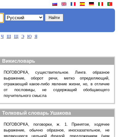
Ч
Ш
Щ
Э
Ю
Я
Викисловарь
ПОГОВОРКА, существительное. Лингв. образное
выражение, оборот речи, метко определяющий,
отражающий какое-либо явление жизни, но, в отличие
от пословицы, не содержащий обобщающего
поучительного смысла
Толковый словарь Ушакова
ПОГОВОРКА, поговорки, ж. 1. Принятое, ходячее
выражение, обычно образное, иносказательное, не
являющееся цельной фразой, предложением (чем