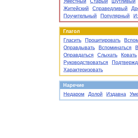
Уместный
Старый
Шутливый
Житейский
Справедливый
Др
Поучительный
Популярный
И
Глагол
Гласить
Процитировать
Вспом
Оправдывать
Вспоминаться
В
Оправдаться
Слыхать
Ковать
Руководствоваться
Подтвержд
Характеризовать
Наречие
Недаром
Долой
Издавна
Уме