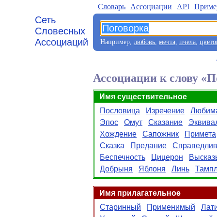
Словарь
Aссоциации
API
Приме
Сеть
Словесных
Ассоциаций
Например,
любовь
,
мечта
,
пчела
,
цвето
Ассоциации к слову «П
Имя существительное
Пословица
Изречение
Любим
Эпос
Омут
Сказание
Эквива
Хождение
Сапожник
Примета
Сказка
Предание
Справедлив
Беспечность
Цицерон
Высказ
Добрыня
Яблоня
Линь
Тамп
Имя прилагательное
Старинный
Применимый
Лат