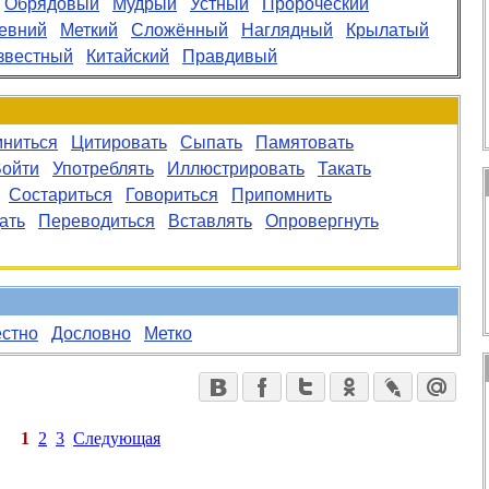
Обрядовый
Мудрый
Устный
Пророческий
евний
Меткий
Сложённый
Наглядный
Крылатый
звестный
Китайский
Правдивый
ниться
Цитировать
Сыпать
Памятовать
ойти
Употреблять
Иллюстрировать
Такать
Состариться
Говориться
Припомнить
ать
Переводиться
Вставлять
Опровергнуть
стно
Дословно
Метко
1
2
3
Следующая