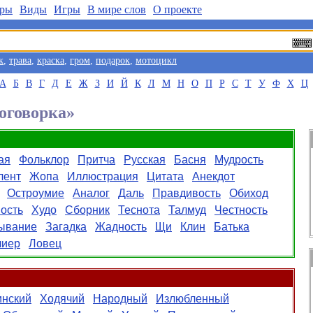
ры
Виды
Игры
В мире слов
О проекте
к
,
трава
,
краска
,
гром
,
подарок
,
мотоцикл
А
Б
В
Г
Д
Е
Ж
З
И
Й
К
Л
М
Н
О
П
Р
С
Т
У
Ф
Х
Ц
оговорка»
ая
Фольклор
Притча
Русская
Басня
Мудрость
лент
Жопа
Иллюстрация
Цитата
Анекдот
Остроумие
Аналог
Даль
Правдивость
Обиход
ость
Худо
Сборник
Теснота
Талмуд
Честность
ывание
Загадка
Жадность
Щи
Клин
Батька
лиер
Ловец
инский
Ходячий
Народный
Излюбленный