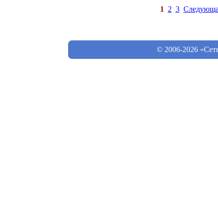
1
2
3
Следующа
© 2006-2026 «Сет