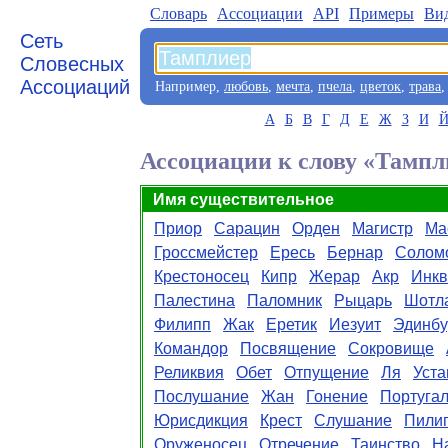
Словарь
Aссоциации
API
Примеры
Ви
Сеть
Словесных
Ассоциаций
Например,
любовь
,
мечта
,
пчела
,
цветок
,
трава
А
Б
В
Г
Д
Е
Ж
З
И
Ассоциации к слову «Тампл
Имя существительное
Приор
Сарацин
Орден
Магистр
Ма
Гроссмейстер
Ересь
Бернар
Солом
Крестоносец
Кипр
Жерар
Акр
Инкв
Палестина
Паломник
Рыцарь
Шотл
Филипп
Жак
Еретик
Иезуит
Эдинбу
Командор
Посвящение
Сокровище
Реликвия
Обет
Отпущение
Ля
Уста
Послушание
Жан
Гонение
Португа
Юрисдикция
Крест
Слушание
Пили
Оруженосец
Отречение
Таинство
Н