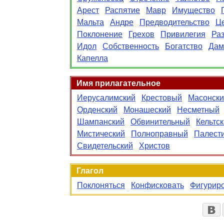
Арест
Распятие
Мавр
Имущество
Мальта
Андре
Предводительство
Ц
Поклонение
Грехов
Привилегия
Ра
Идол
Собственность
Богатство
Дам
Капелла
Имя прилагательное
Иерусалимский
Крестовый
Масонски
Орденский
Монашеский
Несметный
Шампанский
Обвинительный
Кельтс
Мистический
Полноправный
Палест
Свидетельский
Христов
Глагол
Поклоняться
Конфисковать
Фигурир