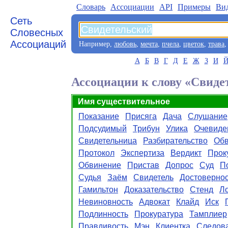
Словарь
Aссоциации
API
Примеры
Ви
Сеть
Словесных
Ассоциаций
Например,
любовь
,
мечта
,
пчела
,
цветок
,
трава
А
Б
В
Г
Д
Е
Ж
З
И
Ассоциации к слову «Свиде
Имя существительное
Показание
Присяга
Дача
Слушание
Подсудимый
Трибун
Улика
Очевиде
Свидетельница
Разбирательство
Обв
Протокол
Экспертиза
Вердикт
Прок
Обвинение
Пристав
Допрос
Суд
П
Судья
Заём
Свидетель
Достовернос
Гамильтон
Доказательство
Стенд
Л
Невиновность
Адвокат
Клайд
Иск
Подлинность
Прокуратура
Тамплиер
Правдивость
Мэн
Клиентка
Следов