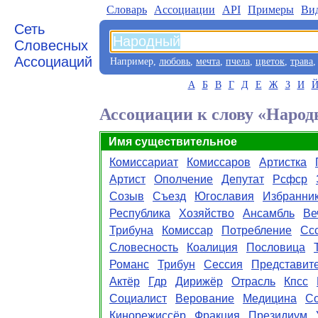
Словарь
Aссоциации
API
Примеры
Ви
Сеть
Словесных
Ассоциаций
Например,
любовь
,
мечта
,
пчела
,
цветок
,
трава
А
Б
В
Г
Д
Е
Ж
З
И
Ассоциации к слову «Наро
Имя существительное
Комиссариат
Комиссаров
Артистка
Артист
Ополчение
Депутат
Рсфср
Созыв
Съезд
Югославия
Избранни
Республика
Хозяйство
Ансамбль
Ве
Трибуна
Комиссар
Потребление
Сс
Словесность
Коалиция
Пословица
Романс
Трибун
Сессия
Представит
Актёр
Гдр
Дирижёр
Отрасль
Кпсс
Социалист
Верование
Медицина
С
Кинорежиссёр
Фракция
Президиум