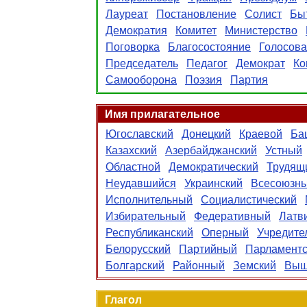
Лауреат
Постановление
Солист
Бы
Демократия
Комитет
Министерство
Поговорка
Благосостояние
Голосов
Председатель
Педагог
Демократ
Ко
Самооборона
Поэзия
Партия
Имя прилагательное
Югославский
Донецкий
Краевой
Ба
Казахский
Азербайджанский
Устный
Областной
Демократический
Трудящ
Неудавшийся
Украинский
Всесоюзн
Исполнительный
Социалистический
Избирательный
Федеративный
Латв
Республиканский
Оперный
Учредите
Белорусский
Партийный
Парламентс
Болгарский
Районный
Земский
Выш
Глагол