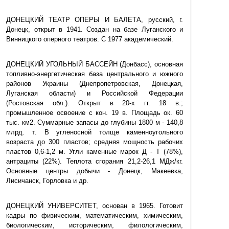
ДОНЕЦКИЙ ТЕАТР ОПЕРЫ И БАЛЕТА, русский, г.
Донецк, открыт в 1941. Создан на базе Луганского и
Винницкого оперного театров. С 1977 академический.
ДОНЕЦКИЙ УГОЛЬНЫЙ БАССЕЙН (Донбасс), основная
топливно-энергетическая база центрального и южного
районов Украины (Днепропетровская, Донецкая,
Луганская области) и Российской Федерации
(Ростовская обл.). Открыт в 20-х гг. 18 в.;
промышленное освоение с кон. 19 в. Площадь ок. 60
тыс. км2. Суммарные запасы до глубины 1800 м - 140,8
млрд. т. В угленосной толще каменноугольного
возраста до 300 пластов; средняя мощность рабочих
пластов 0,6-1,2 м. Угли каменные марок Д - Т (78%),
антрациты (22%). Теплота сгорания 21,2-26,1 МДж/кг.
Основные центры добычи - Донецк, Макеевка,
Лисичанск, Горловка и др.
ДОНЕЦКИЙ УНИВЕРСИТЕТ, основан в 1965. Готовит
кадры по физическим, математическим, химическим,
биологическим, историческим, филологическим,