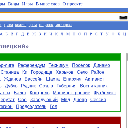
ры
Виды
Игры
В мире слов
О проекте
к
,
трава
,
краска
,
гром
,
подарок
,
мотоцикл
А
Б
В
Г
Д
Е
Ж
З
И
Й
К
Л
М
Н
О
П
Р
С
Т
У
Ф
Х
Ц
Донецкий»
р-лига
Референдум
Техникум
Посёлок
Динамо
Станица
Кп
Городище
Харьков
Село
Район
а
Жданов
Бассейн
Шахта
Епархия
Активист
ь
Дубль
Рудник
Созыв
Губерния
Воспитанник
ахты
Балет
Контроль
Машиностроение
Футболист
епутат
Оао
Заведующий
Мвд
Днепр
Сессия
Регион
Председатель
Гол