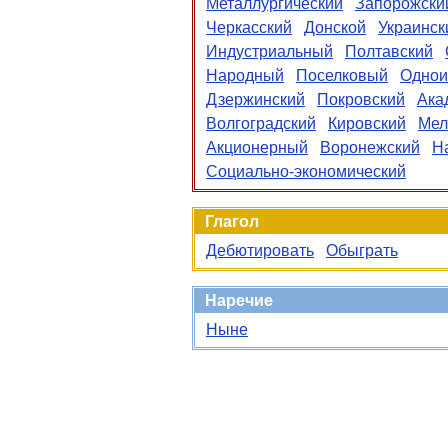
Металлургический
Запорожски
Черкасский
Донской
Украинск
Индустриальный
Полтавский
Народный
Поселковый
Одно
Дзержинский
Покровский
Ака
Волгоградский
Кировский
Мел
Акционерный
Воронежский
Н
Социально-экономический
Глагол
Дебютировать
Обыграть
Наречие
Ныне