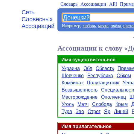
Словарь
Aссоциации
API
Приме
Сеть
Словесных
Ассоциаций
Например,
любовь
,
мечта
,
пчела
,
цвето
Ассоциации к слову «
Имя существительное
Украина
Обл
Область
Премье
Шевченко
Республика
Обком
Комбинат
Полузащитник
Уеф
Возвышенность
Специальност
Месторождение
Ополченец
Ш
Уголь
Матч
Слобода
Крым
Д
Тура
Зао
Отрог
Яр
Лицей
Имя прилагательное