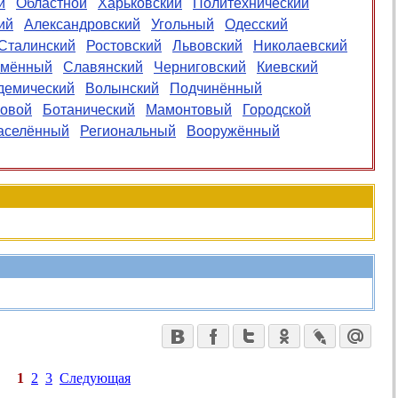
й
Областной
Харьковский
Политехнический
ий
Александровский
Угольный
Одесский
Сталинский
Ростовский
Львовский
Николаевский
имённый
Славянский
Черниговский
Киевский
демический
Волынский
Подчинённый
овой
Ботанический
Мамонтовый
Городской
аселённый
Региональный
Вооружённый
1
2
3
Следующая