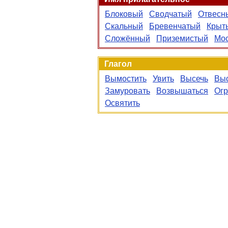
Блоковый
Сводчатый
Отвесн
Скальный
Бревенчатый
Крыт
Сложённый
Приземистый
Мо
Глагол
Вымостить
Увить
Высечь
Выс
Замуровать
Возвышаться
Огр
Освятить