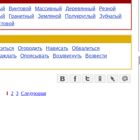
ый
Винтовой
Массивный
Деревянный
Резной
ый
Гранитный
Земляной
Полукруглый
Зубчатый
стовой
иться
Огородить
Нависать
Обвалиться
аждать
Опоясывать
Воздвигнуть
Возвести
1
2
3
Следующая