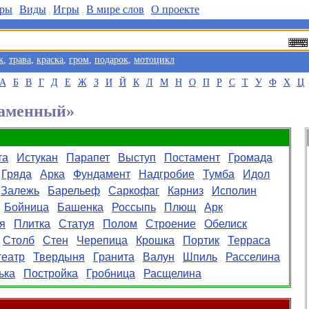
ры
Виды
Игры
В мире слов
О проекте
к
,
трава
,
краска
,
гром
,
подарок
,
мотоцикл
А
Б
В
Г
Д
Е
Ж
З
И
Й
К
Л
М
Н
О
П
Р
С
Т
У
Ф
Х
Ц
Каменный»
та
Истукан
Парапет
Выступ
Постамент
Громада
Гряда
Арка
Фундамент
Надгробие
Тумба
Идол
Залежь
Барельеф
Саркофаг
Карниз
Исполин
Бойница
Башенка
Россыпь
Плющ
Арк
я
Плитка
Статуя
Полом
Строение
Обелиск
Столб
Стен
Черепица
Крошка
Портик
Терраса
еатр
Твердыня
Гранита
Валун
Шпиль
Расселина
ька
Постройка
Гробница
Расщелина