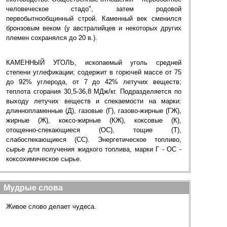
человеческое стадо", затем родовой
первобытнообщинный строй. Каменный век сменился
бронзовым веком (у австралийцев и некоторых других
племен сохранялся до 20 в.).
КАМЕННЫЙ УГОЛЬ, ископаемый уголь средней
степени углефикации; содержит в горючей массе от 75
до 92% углерода, от 7 до 42% летучих веществ;
теплота сгорания 30,5-36,8 МДж/кг. Подразделяется по
выходу летучих веществ и спекаемости на марки:
длиннопламенные (Д), газовые (Г), газово-жирные (ГЖ),
жирные (Ж), коксо-жирные (КЖ), коксовые (К),
отощенно-спекающиеся (ОС), тощие (Т),
слабоспекающиеся (СС). Энергетическое топливо,
сырье для получения жидкого топлива, марки Г - ОС -
коксохимическое сырье.
Мудрые слова
Живое слово делает чудеса.