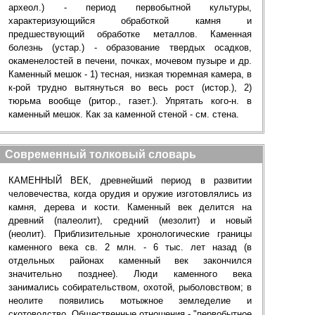
археол.) - период первобытной культуры,
характеризующийся обработкой камня и
предшествующий обработке металлов. Каменная
болезнь (устар.) - образование твердых осадков,
окаменелостей в печени, почках, мочевом пузыре и др.
Каменный мешок - 1) тесная, низкая тюремная камера, в
к-рой трудно вытянуться во весь рост (истор.), 2)
тюрьма вообще (ритор., газет.). Упрятать кого-н. в
каменный мешок. Как за каменной стеной - см. стена.
Современный толковый словарь
КАМЕННЫЙ ВЕК, древнейший период в развитии
человечества, когда орудия и оружие изготовлялись из
камня, дерева и кости. Каменный век делится на
древний (палеолит), средний (мезолит) и новый
(неолит). Приблизительные хронологические границы
каменного века св. 2 млн. - 6 тыс. лет назад (в
отдельных районах каменный век закончился
значительно позднее). Люди каменного века
занимались собирательством, охотой, рыболовством; в
неолите появились мотыжное земледелие и
скотоводство. Общественные отношения - "первобытное