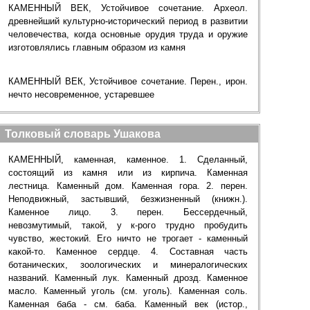
КАМЕННЫЙ ВЕК, Устойчивое сочетание. Археол.
древнейший культурно-исторический период в развитии
человечества, когда основные орудия труда и оружие
изготовлялись главным образом из камня
КАМЕННЫЙ ВЕК, Устойчивое сочетание. Перен., ирон.
нечто несовременное, устаревшее
Толковый словарь Ушакова
КАМЕННЫЙ, каменная, каменное. 1. Сделанный,
состоящий из камня или из кирпича. Каменная
лестница. Каменный дом. Каменная гора. 2. перен.
Неподвижный, застывший, безжизненный (книжн.).
Каменное лицо. 3. перен. Бессердечный,
невозмутимый, такой, у к-рого трудно пробудить
чувство, жестокий. Его ничто не трогает - каменный
какой-то. Каменное сердце. 4. Составная часть
ботанических, зоологических и минералогических
названий. Каменный лук. Каменный дрозд. Каменное
масло. Каменный уголь (см. уголь). Каменная соль.
Каменная баба - см. баба. Каменный век (истор.,