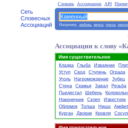
Словарь
Aссоциации
API
Приме
Сеть
Словесных
Ассоциаций
Например,
любовь
,
мечта
,
пчела
,
цвето
Ассоциации к слову «
Имя существительное
Кладка
Глыба
Изваяние
Пли
Уступ
Свод
Ступень
Ограда
Уголь
Нагромождение
Зубец
Стена
Скамья
Завал
Резьба
Пьедестал
Щебень
Колокольн
Наконечник
Склеп
Известняк
Обломок
Толща
Ниша
Амфит
Курган
Дворик
Кровля
Сосул
Имя прилагательное