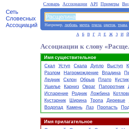
Словарь
Aссоциации
API
Примеры
Ви
Сеть
Словесных
Ассоциаций
Например,
любовь
,
мечта
,
пчела
,
цветок
,
трава
А
Б
В
Г
Д
Е
Ж
З
И
Ассоциации к слову «Расще
Имя существительное
Скал
Уступ
Скала
Дупло
Выступ
К
Разлом
Нагромождение
Впадина
П
Ледник
Склон
Обрыв
Плато
Кустик
Ущелье
Карниз
Овраг
Папоротник
Испарение
Родник
Ложбина
Котлов
Кустарник
Ширина
Тропа
Деревце
Водопад
Камень
Лаз
Пропасть
По
Имя прилагательное