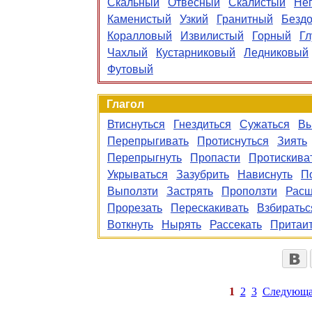
Скальный
Отвесный
Скалистый
Не
Каменистый
Узкий
Гранитный
Безд
Коралловый
Извилистый
Горный
Гл
Чахлый
Кустарниковый
Ледниковый
Футовый
Глагол
Втиснуться
Гнездиться
Сужаться
Вы
Перепрыгивать
Протиснуться
Зиять
Перепрыгнуть
Пропасти
Протискива
Укрываться
Зазубрить
Нависнуть
П
Выползти
Застрять
Проползти
Расш
Прорезать
Перескакивать
Взбиратьс
Воткнуть
Нырять
Рассекать
Притаи
1
2
3
Следующа