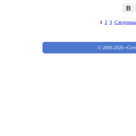
1
2
3
Следующа
© 2006-2026 «Сет