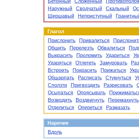
Бетонный
Сложённый
Противополо
Наружный
Сводчатый
Скальный
Ос
Шершавый
Неприступный
Гранитны
Глагол
Прислонить
Привалиться
Прислонит
Обшить
Перелезть
Обвалиться
Под
Выкрасить
Проломить
Удариться
Ув
Ударяться
Отлететь
Замуровать
Ра
Встроить
Покрасить
Прижаться
Укр
Обшарпать
Расписать
Стукнуться
У
Сползти
Пригвоздить
Разрисовать
Осыпаться
Опоясывать
Прижиматьс
Возводить
Воздвигнуть
Перемахнуть
Отделиться
Опереться
Размазать
Наречие
Вдоль