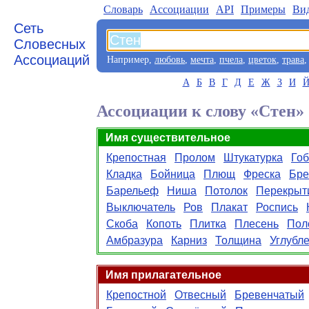
Словарь
Aссоциации
API
Примеры
Ви
Сеть
Словесных
Ассоциаций
Например,
любовь
,
мечта
,
пчела
,
цветок
,
трава
А
Б
В
Г
Д
Е
Ж
З
И
Ассоциации к слову «Стен»
Имя существительное
Крепостная
Пролом
Штукатурка
Го
Кладка
Бойница
Плющ
Фреска
Бр
Барельеф
Ниша
Потолок
Перекрыт
Выключатель
Ров
Плакат
Роспись
Скоба
Копоть
Плитка
Плесень
Пол
Амбразура
Карниз
Толщина
Углубл
Имя прилагательное
Крепостной
Отвесный
Бревенчатый