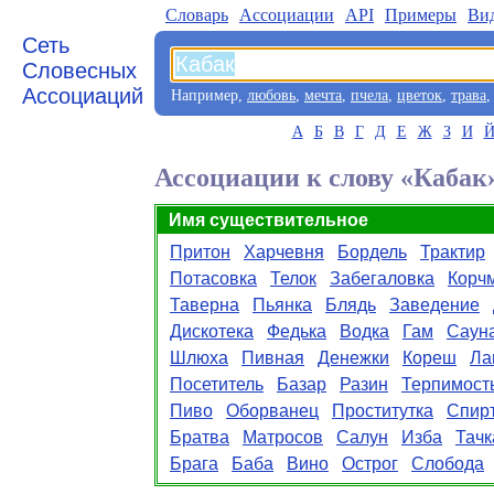
Словарь
Aссоциации
API
Примеры
Ви
Сеть
Словесных
Ассоциаций
Например,
любовь
,
мечта
,
пчела
,
цветок
,
трава
А
Б
В
Г
Д
Е
Ж
З
И
Ассоциации к слову «Кабак
Имя существительное
Притон
Харчевня
Бордель
Трактир
Потасовка
Телок
Забегаловка
Корч
Таверна
Пьянка
Блядь
Заведение
Дискотека
Федька
Водка
Гам
Саун
Шлюха
Пивная
Денежки
Кореш
Ла
Посетитель
Базар
Разин
Терпимост
Пиво
Оборванец
Проститутка
Спир
Братва
Матросов
Салун
Изба
Тачк
Брага
Баба
Вино
Острог
Слобода