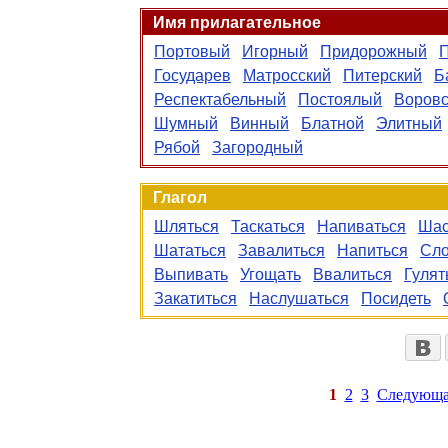
Имя прилагательное
Портовый
Игорный
Придорожный
Государев
Матросский
Питерский
Б
Респектабельный
Постоялый
Воровс
Шумный
Винный
Блатной
Элитный
Рябой
Загородный
Глагол
Шляться
Таскаться
Напиваться
Шас
Шататься
Завалиться
Напиться
Сло
Выпивать
Угощать
Ввалиться
Гулят
Закатиться
Наслушаться
Посидеть
1
2
3
Следующа