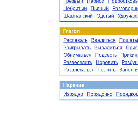
Трезвый
Парной
Подростков
Небритый
Пьяный
Разговорч
Шампанский
Одетый
Удруча
Глагол
Распевать
Ввалиться
Пошаты
Заигрывать
Вывалиться
Прис
Обниматься
Подсесть
Прикин
Развеселить
Норовить
Разбу
Развлекаться
Гостить
Заполн
Наречие
Изрядно
Порядочно
Порядко