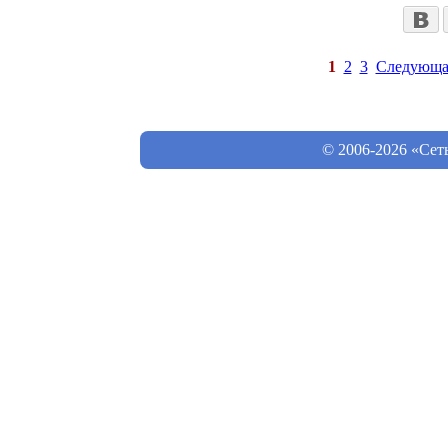
1
2
3
Следующа
© 2006-2026 «Сет