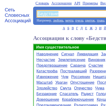
Словарь
Aссоциации
API
Примеры
Ви
Сеть
Словесных
Ассоциаций
Например,
любовь
,
мечта
,
пчела
,
цветок
,
трава
А
Б
В
Г
Д
Е
Ж
З
И
Ассоциации к слову «Бедст
Имя существительное
Наводнение
Сигнал
Ликвидация
За
Несчастие
Землетрясение
Виновник
Предотвращение
Саранча
Счастие
Катастрофа
Пострадавший
Разорен
Извержение
Чум
Россиянин
Нищет
Масштаб
Ураган
Опустошение
Посл
Злодейство
Смута
Отечество
Чума
Беззаконие
Спасатель
Радист
Голо
Довершение
Кораблекрушение
Круш
Предзнаменование
Радиограмма
Ра