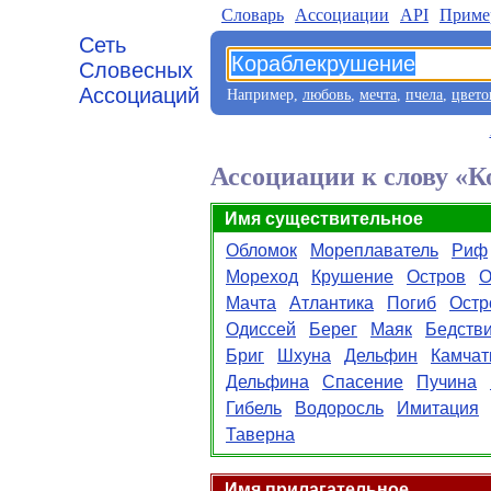
Словарь
Aссоциации
API
Приме
Сеть
Словесных
Ассоциаций
Например,
любовь
,
мечта
,
пчела
,
цвето
Ассоциации к слову «
Имя существительное
Обломок
Мореплаватель
Риф
Мореход
Крушение
Остров
О
Мачта
Атлантика
Погиб
Остр
Одиссей
Берег
Маяк
Бедств
Бриг
Шхуна
Дельфин
Камчат
Дельфина
Спасение
Пучина
Гибель
Водоросль
Имитация
Таверна
Имя прилагательное