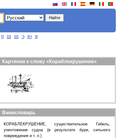
Ч
Ш
Щ
Э
Ю
Я
Картинки к слову «Кораблекрушение»
Викисловарь
КОРАБЛЕКРУШЕНИЕ, существительное. Гибель,
уничтожение судна (в результате бури, сильного
повреждения и т. п.)