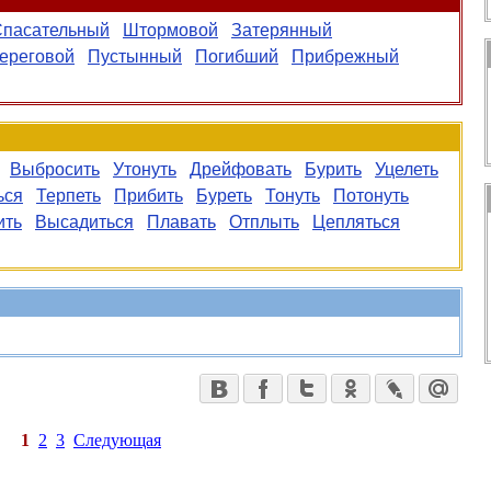
Спасательный
Штормовой
Затерянный
ереговой
Пустынный
Погибший
Прибрежный
Выбросить
Утонуть
Дрейфовать
Бурить
Уцелеть
ься
Терпеть
Прибить
Буреть
Тонуть
Потонуть
ить
Высадиться
Плавать
Отплыть
Цепляться
1
2
3
Следующая