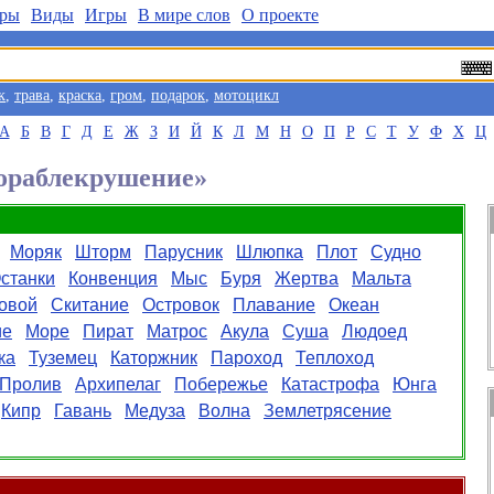
ры
Виды
Игры
В мире слов
О проекте
к
,
трава
,
краска
,
гром
,
подарок
,
мотоцикл
А
Б
В
Г
Д
Е
Ж
З
И
Й
К
Л
М
Н
О
П
Р
С
Т
У
Ф
Х
Ц
Кораблекрушение»
Моряк
Шторм
Парусник
Шлюпка
Плот
Судно
станки
Конвенция
Мыс
Буря
Жертва
Мальта
овой
Скитание
Островок
Плавание
Океан
ие
Море
Пират
Матрос
Акула
Суша
Людоед
ка
Туземец
Каторжник
Пароход
Теплоход
Пролив
Архипелаг
Побережье
Катастрофа
Юнга
Кипр
Гавань
Медуза
Волна
Землетрясение