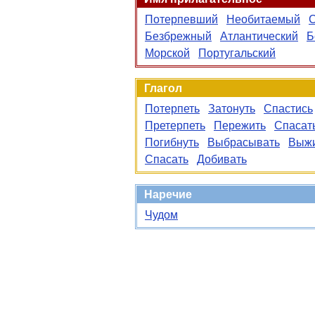
Потерпевший
Необитаемый
Безбрежный
Атлантический
Б
Морской
Португальский
Глагол
Потерпеть
Затонуть
Спастись
Претерпеть
Пережить
Спасат
Погибнуть
Выбрасывать
Выж
Спасать
Добивать
Наречие
Чудом