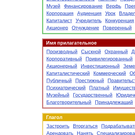
Музей
Финансирование
Верфь
Пре
Корпорация
Аудиенция
Урок
Владе
Капиталист
Учредитель
Конкуренция
Акционер
Отчуждение
Поверенный
Имя прилагательное
Производный
Сыскной
Охранный
Д
Корпоративный
Привилегированный
Акционерный
Инвестиционный
Земе
Капиталистический
Коммерческий
О
Публичный
Престижный
Правительс
Психиатрический
Платный
Имущест
Музейный
Государственный
Юридич
Благотворительный
Принадлежащий
Глагол
Застроить
Вторгаться
Подрабатыват
Арендовать
Нанять
Специализирова