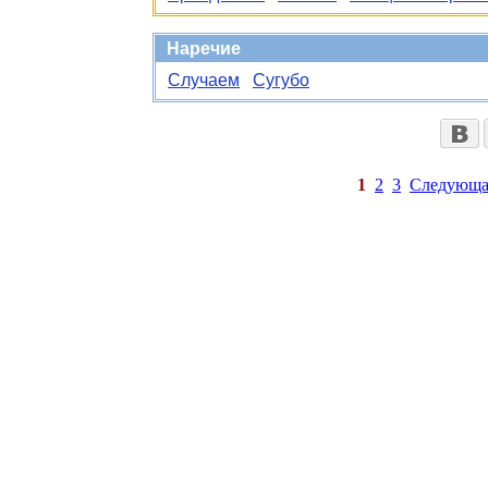
Наречие
Случаем
Сугубо
1
2
3
Следующа