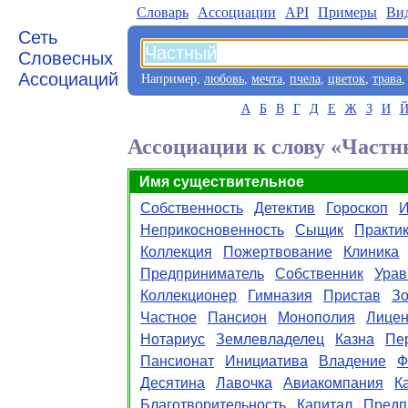
Словарь
Aссоциации
API
Примеры
Ви
Сеть
Словесных
Ассоциаций
Например,
любовь
,
мечта
,
пчела
,
цветок
,
трава
А
Б
В
Г
Д
Е
Ж
З
И
Ассоциации к слову «Част
Имя существительное
Собственность
Детектив
Гороскоп
И
Неприкосновенность
Сыщик
Практи
Коллекция
Пожертвование
Клиника
Предприниматель
Собственник
Урав
Коллекционер
Гимназия
Пристав
Зо
Частное
Пансион
Монополия
Лицен
Нотариус
Землевладелец
Казна
Пе
Пансионат
Инициатива
Владение
Ф
Десятина
Лавочка
Авиакомпания
К
Благотворительность
Капитал
Предп