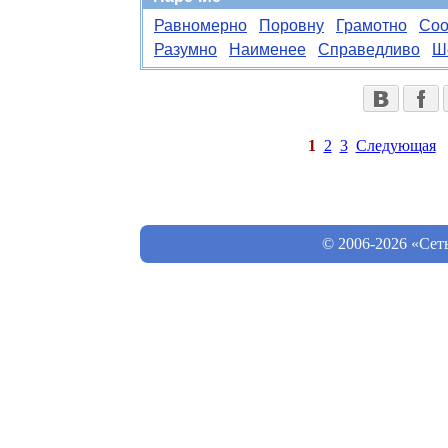
Равномерно
Поровну
Грамотно
Соо
Разумно
Наименее
Справедливо
Ш
1
2
3
Следующая
© 2006-2026 «Сет