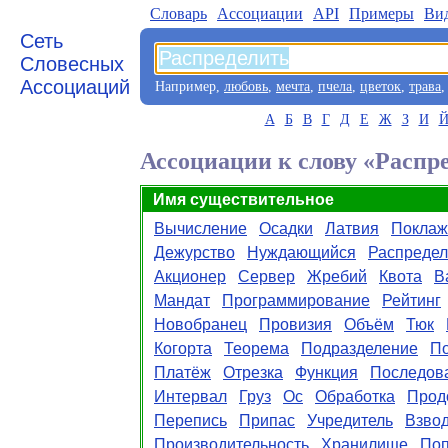
Словарь
Aссоциации
API
Примеры
Ви
Сеть
Словесных
Ассоциаций
Например,
любовь
,
мечта
,
пчела
,
цветок
,
трава
А
Б
В
Г
Д
Е
Ж
З
И
Ассоциации к слову «Распр
Имя существительное
Вычисление
Осадки
Латвия
Поклаж
Дежурство
Нуждающийся
Распреде
Акционер
Сервер
Жребий
Квота
В
Мандат
Программирование
Рейтинг
Новобранец
Провизия
Объём
Тюк
Когорта
Теорема
Подразделение
П
Платёж
Отрезка
Функция
Последова
Интервал
Груз
Ос
Обработка
Прод
Перепись
Припас
Учредитель
Взво
Производительность
Хранилище
Поп