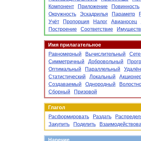
Компонент
Приложение
Повинность
Окружность
Эскадрилья
Параметр
Учёт
Пропорция
Налог
Авианосец
Построение
Соответствие
Имуществ
Имя прилагательное
Равномерный
Вычислительный
Сете
Симметричный
Добровольный
Прог
Оптимальный
Параллельный
Удалё
Статистический
Локальный
Акционе
Создаваемый
Однородный
Волостн
Сборный
Призовой
Глагол
Расформировать
Раздать
Распредел
Закупить
Поделить
Взаимодействова
Наречие