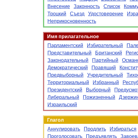
Внесение
Законность
Список
Комму
Троцкий
Съезд
Удостоверение
Изра
Неприкосновенность
Имя прилагательное
Парламентский
Избирательный
Пале
Представительный
Британский
Реги
Законодательный
Партийный
Осман
Демократический
Правящий
Консти
Предвыборный
Учредительный
Тихо
Территориальный
Избранный
Респу
Президентский
Выборный
Предусмо
Либеральный
Пожизненный
Дзержи
Израильский
Глагол
Аннулировать
Продлить
Избираться
Проголосовать
Предъявлять
Завоев