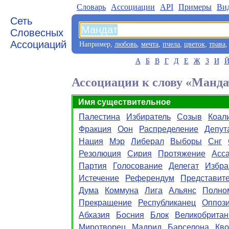
Словарь
Aссоциации
API
Примеры
Ви
Сеть
Словесных
Ассоциаций
Например,
любовь
,
мечта
,
пчела
,
цветок
,
трава
А
Б
В
Г
Д
Е
Ж
З
И
Ассоциации к слову «Манда
Имя существительное
Палестина
Избиратель
Созыв
Коал
Фракция
Оон
Распределение
Депут
Нация
Мэр
Либерал
Выборы
Снг
Резолюция
Сирия
Протяжение
Асс
Партия
Голосование
Делегат
Избра
Истечение
Референдум
Представите
Дума
Коммуна
Лига
Альянс
Полно
Прекращение
Республиканец
Оппоз
Абхазия
Босния
Блок
Великобритан
Миротворец
Мадрид
Барселона
Кво