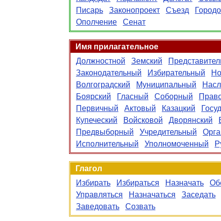
Писарь
Законопроект
Съезд
Город
Ополчение
Сенат
Имя прилагательное
Должностной
Земский
Представите
Законодательный
Избирательный
Но
Волгоградский
Муниципальный
Насл
Боярский
Гласный
Соборный
Прав
Первичный
Актовый
Казацкий
Госу
Купеческий
Войсковой
Дворянский
Предвыборный
Учредительный
Орга
Исполнительный
Уполномоченный
Р
Глагол
Избирать
Избираться
Назначать
Об
Управляться
Назначаться
Заседать
Заведовать
Созвать