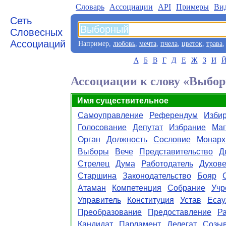
Словарь
Aссоциации
API
Примеры
Ви
Сеть
Словесных
Ассоциаций
Например,
любовь
,
мечта
,
пчела
,
цветок
,
трава
А
Б
В
Г
Д
Е
Ж
З
И
Ассоциации к слову «Выбо
Имя существительное
Самоуправление
Референдум
Избир
Голосование
Депутат
Избрание
Маг
Орган
Должность
Сословие
Монарх
Выборы
Вече
Представительство
Д
Стрелец
Дума
Работодатель
Духове
Старшина
Законодательство
Бояр
Атаман
Компетенция
Собрание
Учр
Управитель
Конституция
Устав
Есау
Преобразование
Предоставление
Р
Кандидат
Парламент
Делегат
Созы