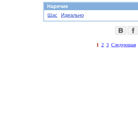
Наречие
Щас
Идеально
1
2
3
Следующая