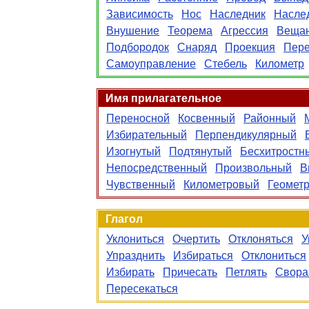
Зависимость
Нос
Наследник
Насле
Внушение
Теорема
Агрессия
Веща
Подбородок
Снаряд
Проекция
Пере
Самоуправление
Стебель
Километр
Имя прилагательное
Переносной
Косвенный
Районный
Избирательный
Перпендикулярный
Изогнутый
Подтянутый
Бесхитростн
Непосредственный
Произвольный
В
Чувственный
Километровый
Геометр
Глагол
Уклониться
Очертить
Отклоняться
У
Упразднить
Избираться
Отклониться
Избирать
Причесать
Петлять
Свора
Пересекаться