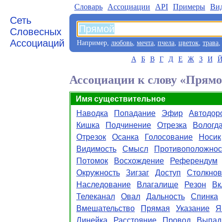
Словарь
Aссоциации
API
Примеры
Ви
Сеть
Словесных
Ассоциаций
Например,
любовь
,
мечта
,
пчела
,
цветок
,
трава
А
Б
В
Г
Д
Е
Ж
З
И
Ассоциации к слову «Прям
Имя существительное
Наводка
Попадание
Эфир
Автодор
Кишка
Подчинение
Отрезка
Вологд
Отрезок
Осанка
Голосование
Носик
Видимость
Смысл
Противоположнос
Потомок
Восхождение
Референдум
Окружность
Зигзаг
Доступ
Столкно
Наследование
Влагалище
Резон
Вк
Телеканал
Овал
Дальность
Спинка
Вмешательство
Прямая
Указание
Я
Линейка
Расстояние
Провод
Выпад