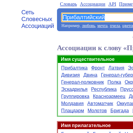
Словарь
Aссоциации
API
Приме
Сеть
Словесных
Ассоциаций
Например,
любовь
,
мечта
,
пчела
,
цвето
Ассоциации к слову «
Имя существительное
Прибалтика
Фронт
Латвия
Э
Дивизия
Двина
Генерал-губе
Генерал-полковник
Полка
Окр
Эскадрилья
Республика
Прус
Группировка
Красноармеец
Д
Молдавия
Автоматчик
Оккупа
Плацдарм
Молотов
Бригада
Имя прилагательное