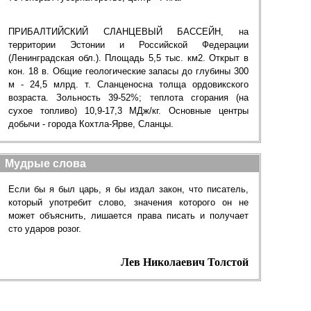
ПРИБАЛТИЙСКИЙ СЛАНЦЕВЫЙ БАССЕЙН, на
территории Эстонии и Российской Федерации
(Ленинградская обл.). Площадь 5,5 тыс. км2. Открыт в
кон. 18 в. Общие геологические запасы до глубины 300
м - 24,5 млрд. т. Сланценосна толща ордовикского
возраста. Зольность 39-52%; теплота сгорания (на
сухое топливо) 10,9-17,3 МДж/кг. Основные центры
добычи - города Кохтла-Ярве, Сланцы.
Мудрые слова
Если бы я был царь, я бы издал закон, что писатель,
который употребит слово, значения которого он не
может объяснить, лишается права писать и получает
сто ударов розог.
Лев Николаевич Толстой