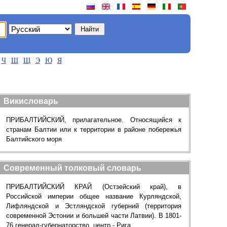
Ч
Ш
Щ
Э
Ю
Я
Викисловарь
ПРИБАЛТИЙСКИЙ, прилагательное. Относящийся к
странам Балтии или к территории в районе побережья
Балтийского моря
Современный толковый словарь
ПРИБАЛТИЙСКИЙ КРАЙ (Остзейский край), в
Российской империи общее название Курляндской,
Лифляндской и Эстляндской губерний (территория
современной Эстонии и большей части Латвии). В 1801-
76 генерал-губернаторство, центр - Рига.