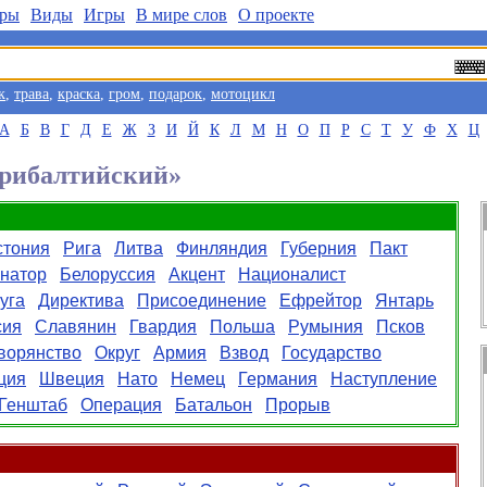
ры
Виды
Игры
В мире слов
О проекте
к
,
трава
,
краска
,
гром
,
подарок
,
мотоцикл
А
Б
В
Г
Д
Е
Ж
З
И
Й
К
Л
М
Н
О
П
Р
С
Т
У
Ф
Х
Ц
Прибалтийский»
стония
Рига
Литва
Финляндия
Губерния
Пакт
рнатор
Белоруссия
Акцент
Националист
уга
Директива
Присоединение
Ефрейтор
Янтарь
сия
Славянин
Гвардия
Польша
Румыния
Псков
ворянство
Округ
Армия
Взвод
Государство
ция
Швеция
Нато
Немец
Германия
Наступление
Генштаб
Операция
Батальон
Прорыв