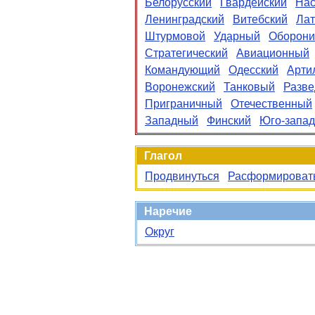
Белорусский
Гвардейский
Нас
Ленинградский
Витебский
Лат
Штурмовой
Ударный
Оборони
Стратегический
Авиационный
Командующий
Одесский
Арти
Воронежский
Танковый
Разв
Приграничный
Отечественный
Западный
Финский
Юго-запа
Глагол
Продвинуться
Расформироват
Наречие
Округ