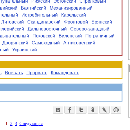
тупательный
Рижский
Эстонский
Стрелковый
вийский
Балтийский
Механизированный
тельный
Истребительный
Карельский
Литовский
Скандинавский
Фронтовой
Брянский
ллерийский
Дальневосточный
Северо-западный
едывательный
Псковской
Виленский
Пограничный
Дворянский
Самоходный
Антисоветский
дный
Украинский
ь
Воевать
Прорвать
Командовать
1
2
3
Следующая