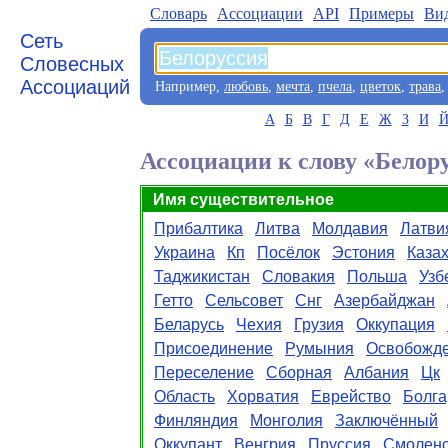
Словарь
Aссоциации
API
Примеры
Ви
Сеть
Словесных
Ассоциаций
Например,
любовь
,
мечта
,
пчела
,
цветок
,
трава
А
Б
В
Г
Д
Е
Ж
З
И
Ассоциации к слову «Белор
Имя существительное
Прибалтика
Литва
Молдавия
Латви
Украина
Кп
Посёлок
Эстония
Каза
Таджикистан
Словакия
Польша
Узб
Гетто
Сельсовет
Снг
Азербайджан
Беларусь
Чехия
Грузия
Оккупация
Присоединение
Румыния
Освобожд
Переселение
Сборная
Албания
Цк
Область
Хорватия
Еврейство
Болга
Финляндия
Монголия
Заключённый
Оккупант
Венгрия
Пруссия
Смоленс