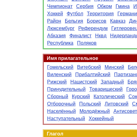
Чемпионат
Сербия
Обком
Гмина
И
Хоккей
Футбол
Территория
Германи
Район
Бельгия
Борисов
Кавказ
Ди
Люксембург
Референдум
Гитлерове
Абхазия
Финалист
Нквд
Нидерланд
Республика
Поляков
Имя прилагательное
Гомельский
Витебский
Минский
Бел
Виленский
Прибалтийский
Партизан
Рижский
Нацистский
Западный
Бря
Принудительный
Товарищеский
Горо
Сборный
Курский
Католический
Со
Отборочный
Польский
Литовский
С
Населённый
Молодёжный
Антисовет
Наступательный
Хоккейный
Глагол