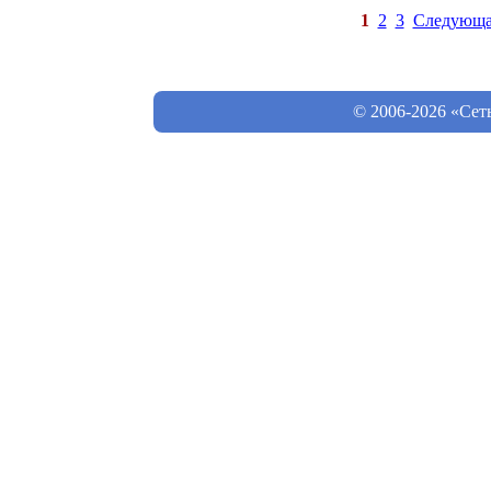
1
2
3
Следующа
© 2006-2026 «Сет