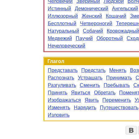
Человечий
Звериный
Людской
Волч
Истинный
Демонический
Ангельский
Иллюзорный
Женский
Кошачий
Зм
Бесплотный
Четвероногий
Тепереш
Натуральный
Собачий
Кровожадный
Медвежий
Паучий
Оборотный
Сход
Нечеловеческий
Глагол
Представать
Предстать
Менять
Воз
Распознать
Устрашать
Принимать
С
Разгуливать
Сменить
Пребывать
Ск
Принять
Явиться
Обретать
Поменя
Изображаться
Явить
Переменить
У
Изменять
Нарядить
Путешествовать
Изловить