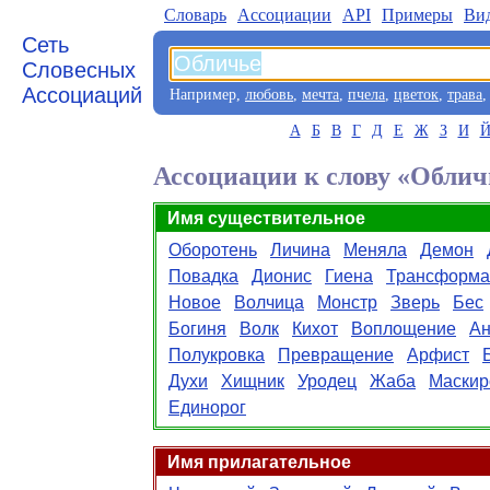
Словарь
Aссоциации
API
Примеры
Ви
Сеть
Словесных
Ассоциаций
Например,
любовь
,
мечта
,
пчела
,
цветок
,
трава
А
Б
В
Г
Д
Е
Ж
З
И
Ассоциации к слову «Облич
Имя существительное
Оборотень
Личина
Меняла
Демон
Повадка
Дионис
Гиена
Трансформа
Новое
Волчица
Монстр
Зверь
Бес
Богиня
Волк
Кихот
Воплощение
Ан
Полукровка
Превращение
Арфист
Духи
Хищник
Уродец
Жаба
Маскир
Единорог
Имя прилагательное