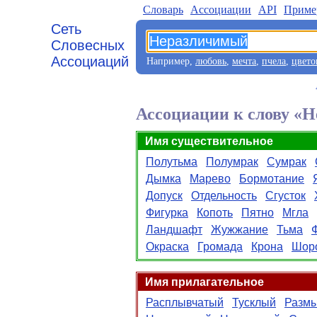
Словарь
Aссоциации
API
Приме
Сеть
Словесных
Ассоциаций
Например,
любовь
,
мечта
,
пчела
,
цвето
Ассоциации к слову «
Имя существительное
Полутьма
Полумрак
Сумрак
Дымка
Марево
Бормотание
Допуск
Отдельность
Сгусток
Фигурка
Копоть
Пятно
Мгла
Ландшафт
Жужжание
Тьма
Окраска
Громада
Крона
Шор
Имя прилагательное
Расплывчатый
Тусклый
Разм