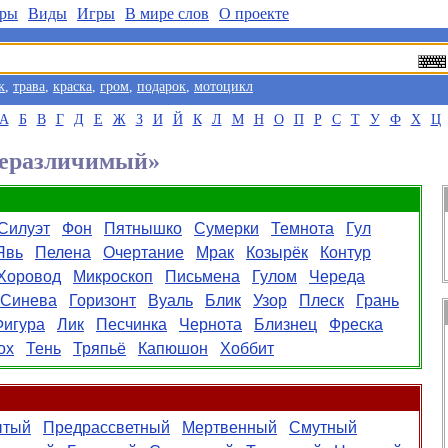
ры
Виды
Игры
В мире слов
О проекте
к
,
трава
,
краска
,
гром
,
подарок
,
мотоцикл
А
Б
В
Г
Д
Е
Ж
З
И
Й
К
Л
М
Н
О
П
Р
С
Т
У
Ф
Х
Ц
Неразличимый»
Силуэт
Фон
Пятнышко
Сумерки
Темнота
Гул
Явь
Пелена
Очертание
Мрак
Козырёк
Контур
Хоровод
Микроскоп
Письмена
Гулом
Череда
Синева
Горизонт
Вуаль
Блик
Узор
Плеск
Грань
Фигура
Лик
Песчинка
Чернота
Близнец
Фреска
ох
Тень
Тряпьё
Капюшон
Хоббит
ытый
Предрассветный
Мертвенный
Смутный