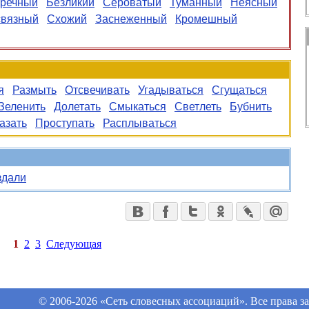
речный
Безликий
Сероватый
Туманный
Неясный
связный
Схожий
Заснеженный
Кромешный
я
Размыть
Отсвечивать
Угадываться
Сгущаться
Зеленить
Долетать
Смыкаться
Светлеть
Бубнить
азать
Проступать
Расплываться
здали
1
2
3
Следующая
© 2006-2026 «Сеть словесных ассоциаций». Все права 