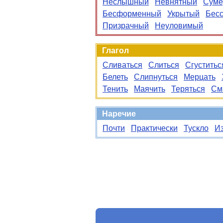
Неслышный
Невнятный
Суме
Бесформенный
Укрытый
Бес
Призрачный
Неуловимый
Глагол
Сливаться
Слиться
Сгуститьс
Белеть
Слипнуться
Мерцать
Тенить
Маячить
Теряться
См
Наречие
Почти
Практически
Тускло
И