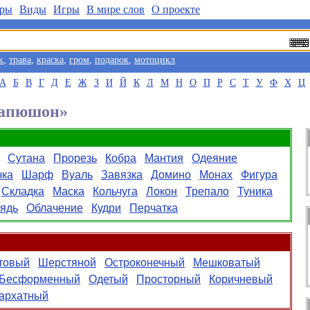
ры
Виды
Игры
В мире слов
О проекте
к
,
трава
,
краска
,
гром
,
подарок
,
мотоцикл
А
Б
В
Г
Д
Е
Ж
З
И
Й
К
Л
М
Н
О
П
Р
С
Т
У
Ф
Х
Ц
Капюшон»
Сутана
Прорезь
Кобра
Мантия
Одеяние
чка
Шарф
Вуаль
Завязка
Домино
Монах
Фигура
Складка
Маска
Кольчуга
Локон
Трепало
Туника
ядь
Облачение
Кудри
Перчатка
товый
Шерстяной
Остроконечный
Мешковатый
Бесформенный
Одетый
Просторный
Коричневый
архатный