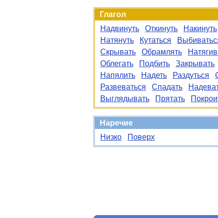
Глагол
Надвинуть
Откинуть
Накинуть
Натянуть
Кутаться
Выбиватьс
Скрывать
Обрамлять
Натягив
Облегать
Подбить
Закрывать
Напялить
Надеть
Раздуться
Развеваться
Спадать
Надева
Выглядывать
Прятать
Покрои
Наречие
Низко
Поверх