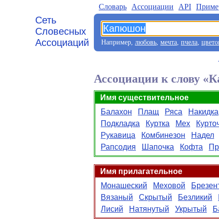
Словарь
Aссоциации
API
Приме
Сеть
Словесных
Ассоциаций
Например,
любовь
,
мечта
,
пчела
,
цвето
Ассоциации к слову «
Имя существительное
Балахон
Плащ
Ряса
Накидка
Подкладка
Куртка
Мех
Курто
Рукавица
Комбинезон
Надел
Рапсодия
Шапочка
Кофта
Пр
Имя прилагательное
Монашеский
Меховой
Брезен
Вязаный
Скрытый
Безликий
Лисий
Натянутый
Укрытый
Б