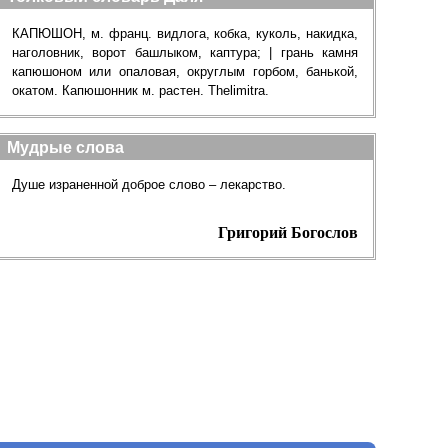
КАПЮШОН, м. франц. видлога, кобка, куколь, накидка,
наголовник, ворот башлыком, каптура; | грань камня
капюшоном или опаловая, округлым горбом, банькой,
окатом. Капюшонник м. растен. Тhelimitrа.
Мудрые слова
Душе израненной доброе слово – лекарство.
Григорий Богослов