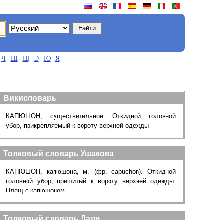
Ч
Ш
Щ
Э
Ю
Я
Викисловарь
КАПЮШОН, существительное. Откидной головной
убор, прикрепляемый к вороту верхней одежды
Толковый словарь Ушакова
КАПЮШОН, капюшона, м. (фр. capuchon). Откидной
головной убор, пришитый к вороту верхней одежды.
Плащ с капюшоном.
Толковый словарь Даля