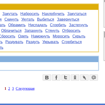
Закутать
Набросить
Нахлобучить
Закутаться
я
Скинуть
Укутать
Выбиться
Завернуться
ать
Обрамить
Ниспадать
Сгорбить
Застегнуть
Облачиться
Запахнуть
Стянуть
Отбросить
Сбросить
Одеть
Намокнуть
Моросить
Скрыть
ть
Раздувать
Раздуть
Укрывать
Сгорбиться
ть
1
2
3
Следующая