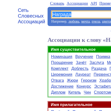
Словарь
Aссоциации
API
Приме
Сеть
Словесных
Ассоциаций
Например,
любовь
,
мечта
,
пчела
,
цвето
Ассоциации к слову «Н
Имя существительное
Номинация
Вручение
Поимка
Поощрение
Зачёт
Заслуга
М
Комплект
Доблесть
Раздача
Церемония
Лауреат
Первенс
Отвага
Жюри
Героизм
Храбр
Достижение
Конкурс
Эстафет
Диплом
Китель
Чин
Спортсм
Имя прилагательное