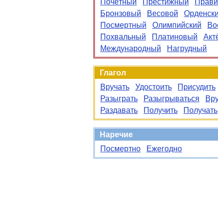
Почётный
Престижный
Прави
Бронзовый
Весовой
Орденск
Посмертный
Олимпийский
Во
Похвальный
Платиновый
Акт
Международный
Нагрудный
Глагол
Вручать
Удостоить
Присудить
Разыграть
Разыгрываться
Вру
Раздавать
Получить
Получать
Наречие
Посмертно
Ежегодно