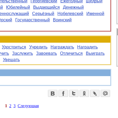
тельственный
Георгиевский
Ежегодный
Щедрый
ий
Юбилейный
Выдающийся
Денежный
еннослужащий
Серьёзный
Нобелевский
Именной
ёрский
Государственный
Воинский
Удостоиться
Учредить
Награждать
Наградить
чить
Заслужить
Завоевать
Отличиться
Выиграть
Увешать
1
2
3
Следующая