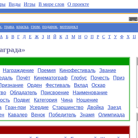
ры
Виды
Игры
В мире слов
О проекте
к
,
трава
,
краска
,
гром
,
подарок
,
мотоцикл
А
Б
В
Г
Д
Е
Ж
З
И
Й
К
Л
М
Н
О
П
Р
С
Т
У
Ф
Х
Ц
аграда»
Награждение
Премия
Кинофестиваль
Звание
едаль
Почёт
Кинематограф
Глобус
Почесть
Приз
Признание
Орден
Фестиваль
Вклад
Оскар
тво
Обладатель
Присвоение
Наименование
ость
Подвиг
Категория
Чина
Ношение
а
Гран-при
Усердие
Старшинство
Двойка
Заезд
ен
Кавалер
Венок
Победитель
Знамя
Олимпиада