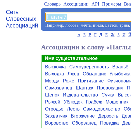
Словарь
Aссоциации
API
Примеры
Ви
Сеть
Словесных
Ассоциаций
Например,
любовь
,
мечта
,
пчела
,
цветок
,
трава
А
Б
В
Г
Д
Е
Ж
З
И
Ассоциации к слову «Нагл
Имя существительное
Выскочка
Самоуверенность
Враньё
Выходка
Лжец
Обманщик
Улыбочка
Морда
Роже
Притязание
Физионом
Самозванец
Шантаж
Провокация
П
Щенок
Издевательство
Сучка
Высо
Рыжей
Ублюдок
Грабёж
Мошенник
Отродье
Лесть
Самодовольство
Об
Захватчик
Вторжение
Дерзость
Дев
Воровство
Оборванец
Повадка
Дев