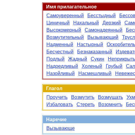
Имя прилагательное
Самоуверенный
Бесстыдный
Бессо
Циничный
Нахальный
Дерзкий
Сам
Высокомерный
Самонадеянный
Бес
Возмутительный
Вызывающий
Трус
Надменный
Настырный
Оскорбител
Бесчестный
Безнаказанный
Издеват
Подлый
Жадный
Сукин
Неприкрыт
Надоедливый
Холеный
Грубый
Сал
Назойливый
Насмешливый
Невежес
Глагол
Проучить
Возмутить
Возмущать
Ухм
Избаловать
Стереть
Возомнить
Бес
Наречие
Вызывающе