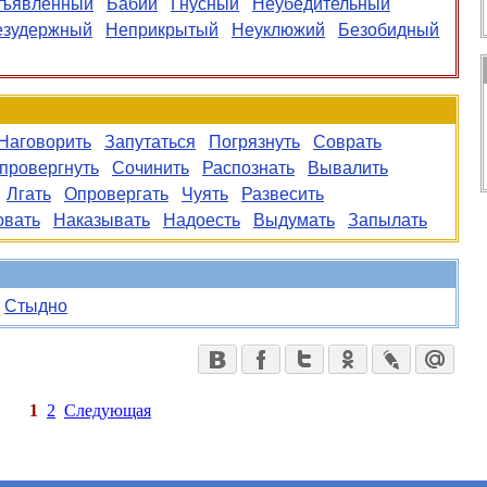
тъявленный
Бабий
Гнусный
Неубедительный
езудержный
Неприкрытый
Неуклюжий
Безобидный
Наговорить
Запутаться
Погрязнуть
Соврать
провергнуть
Сочинить
Распознать
Вывалить
Лгать
Опровергать
Чуять
Развесить
вать
Наказывать
Надоесть
Выдумать
Запылать
Стыдно
1
2
Следующая