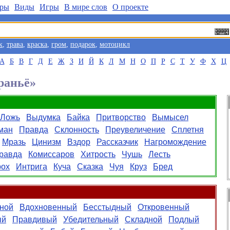
ры
Виды
Игры
В мире слов
О проекте
к
,
трава
,
краска
,
гром
,
подарок
,
мотоцикл
А
Б
В
Г
Д
Е
Ж
З
И
Й
К
Л
М
Н
О
П
Р
С
Т
У
Ф
Х
Ц
раньё»
Ложь
Выдумка
Байка
Притворство
Вымысел
ман
Правда
Склонность
Преувеличение
Сплетня
Мразь
Цинизм
Вздор
Рассказчик
Нагромождение
равда
Комиссаров
Хитрость
Чушь
Лесть
рох
Интрига
Куча
Сказка
Чуя
Круз
Бред
ной
Вдохновенный
Бесстыдный
Откровенный
ый
Правдивый
Убедительный
Складной
Подлый