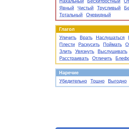
Нахальный
Бесхитростный
О
Явный
Чистый
Трусливый
Б
Тотальный
Очевидный
Глагол
Уличить
Врать
Наслушаться
Плести
Раскусить
Поймать
О
Злить
Увязнуть
Выслушивать
Расстраивать
Отличить
Блефо
Наречие
Убедительно
Тошно
Выгодно