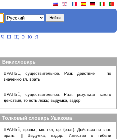
Ч
Ш
Щ
Э
Ю
Я
Викисловарь
ВРАНЬЁ, существительное. Разг. действие по
значению гл. врать
ВРАНЬЁ, существительное. Разг. результат такого
действия, то есть ложь; выдумка, вздор
Толковый словарь Ушакова
ВРАНЬЁ, вранья, мн. нет, ср. (разг.). Действие по глаг.
врать. || Выдумка, вздор. Известие о гибели