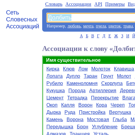
Словарь
Aссоциации
API
Примеры
Ви
Сеть
Словесных
Ассоциаций
Например,
любовь
,
мечта
,
пчела
,
цветок
,
трава
А
Б
В
Г
Д
Е
Ж
З
И
Ассоциации к слову «Долби
Имя существительное
Кирка
Клюв
Лом
Молоток
Клавиша
Лопата
Дупло
Таран
Грунт
Молот
Рубило
Каменоломня
Скорлупа
Бет
Кукушка
Порода
Артиллерия
Дерев
Цемент
Тетрадка
Перекрытие
Влаг
Окоп
Капля
Ворон
Кора
Череп
То
Дырка
Руда
Пристройка
Вертушка
Камень
Ворона
Мостовая
Глыба
М
Передышка
Брон
Углубление
Бреш
Алмазов
Траншея
Усталь