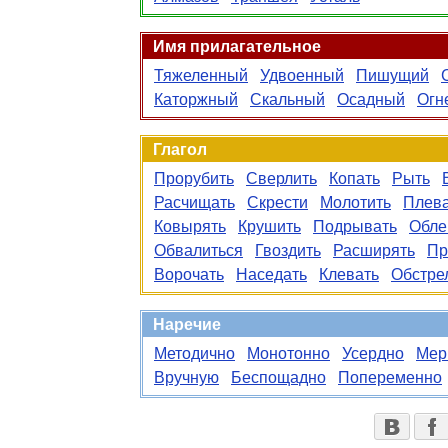
Имя прилагательное
Тяжеленный
Удвоенный
Пишущий
Каторжный
Скальный
Осадный
Огн
Глагол
Прорубить
Сверлить
Копать
Рыть
Расчищать
Скрести
Молотить
Плева
Ковырять
Крушить
Подрывать
Обле
Обвалиться
Гвоздить
Расширять
Пр
Ворочать
Наседать
Клевать
Обстре
Наречие
Методично
Монотонно
Усердно
Мер
Вручную
Беспощадно
Попеременно