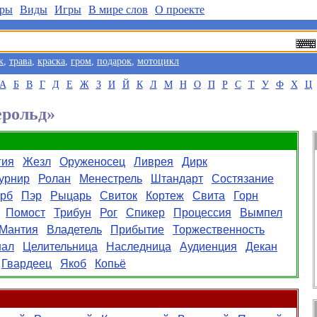
ры
Виды
Игры
В мире слов
О проекте
к
,
трава
,
краска
,
гром
,
подарок
,
мотоцикл
А
Б
В
Г
Д
Е
Ж
З
И
Й
К
Л
М
Н
О
П
Р
С
Т
У
Ф
Х
Ц
ерольд»
гия
Жезл
Оруженосец
Ливрея
Дирк
урнир
Ролан
Менестрель
Штандарт
Состязание
ерб
Пэр
Рыцарь
Свиток
Кортеж
Свита
Горн
Помост
Трибун
Рог
Спикер
Процессия
Вымпел
Мантия
Владетель
Прибытие
Торжественность
ал
Целительница
Наследница
Аудиенция
Декан
Гвардеец
Якоб
Копьё