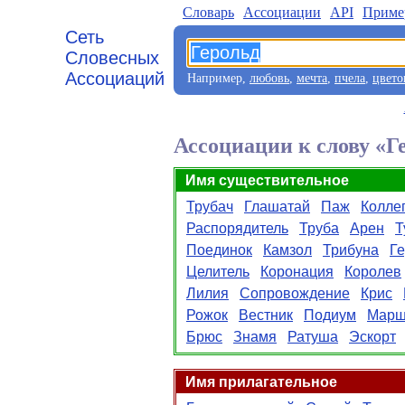
Словарь
Aссоциации
API
Приме
Сеть
Словесных
Ассоциаций
Например,
любовь
,
мечта
,
пчела
,
цвето
Ассоциации к слову «Г
Имя существительное
Трубач
Глашатай
Паж
Колле
Распорядитель
Труба
Арен
Т
Поединок
Камзол
Трибуна
Г
Целитель
Коронация
Королев
Лилия
Сопровождение
Крис
Рожок
Вестник
Подиум
Марш
Брюс
Знамя
Ратуша
Эскорт
Имя прилагательное