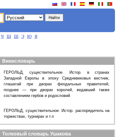
Ч
Ш
Щ
Э
Ю
Я
Викисловарь
ГЕРОЛЬД, существительное. Истор. в странах
Западной Европы в эпоху Средневековья вестник,
глашатай при дворах феодальных правителей,
позднее — при дворах королей, ведавший также
составлением гербов и родословий
ГЕРОЛЬД, существительное. Истор. распорядитель на
торжествах, турнирах и т.п
Толковый словарь Ушакова