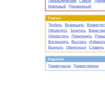
Геральдический
Сирый
Турни
Ковровый
Придворный
Глагол
Трубить
Возвещать
Возвестит
Объявлять
Зачитать
Вдовство
Оповестить
Преклонить
Приш
Восхвалять
Выслать
Избират
Выехать
Обретаться
Славить
Наречие
Громогласно
Торжественно