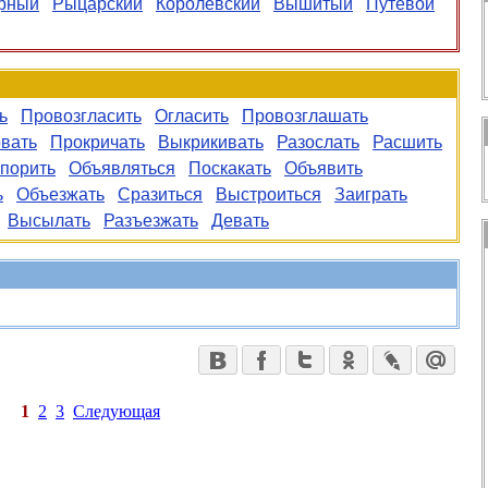
рный
Рыцарский
Королевский
Вышитый
Путевой
ь
Провозгласить
Огласить
Провозглашать
вать
Прокричать
Выкрикивать
Разослать
Расшить
порить
Объявляться
Поскакать
Объявить
ь
Объезжать
Сразиться
Выстроиться
Заиграть
Высылать
Разъезжать
Девать
1
2
3
Следующая