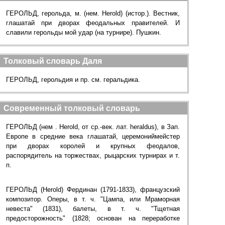
ГЕРОЛЬД, герольда, м. (нем. Herold) (истор.). Вестник,
глашатай при дворах феодальных правителей. И
славили герольды мой удар (на турнире). Пушкин.
Толковый словарь Даля
ГЕРОЛЬД, герольдия и пр. см. геральдика.
Современный толковый словарь
ГЕРОЛЬД (нем . Herold, от ср.-век. лат. heraldus), в Зап.
Европе в средние века глашатай, церемониймейстер
при дворах королей и крупных феодалов,
распорядитель на торжествах, рыцарских турнирах и т.
п.
ГЕРОЛЬД (Herold) Фердинан (1791-1833), французский
композитор. Оперы, в т. ч. "Цампа, или Мраморная
невеста" (1831), балеты, в т. ч. "Тщетная
предосторожность" (1828; основан на переработке