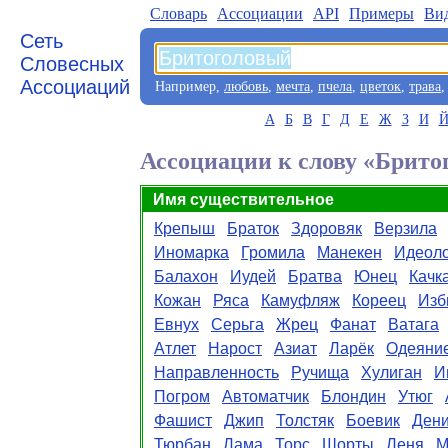
Словарь
Aссоциации
API
Примеры
Ви
Сеть
Словесных
Ассоциаций
Например,
любовь
,
мечта
,
пчела
,
цветок
,
трава
А
Б
В
Г
Д
Е
Ж
З
И
Ассоциации к слову «Брито
Имя существительное
Крепыш
Браток
Здоровяк
Верзила
Иномарка
Громила
Манекен
Идеоло
Балахон
Иудей
Братва
Юнец
Качк
Кожан
Ряса
Камуфляж
Кореец
Изб
Евнух
Серьга
Жрец
Фанат
Ватага
Атлет
Нарост
Азиат
Ларёк
Одеяни
Направленность
Ручища
Хулиган
И
Погром
Автоматчик
Блондин
Утюг
Фашист
Джип
Толстяк
Боевик
Ден
Тюрбан
Лама
Торс
Шорты
Леня
М