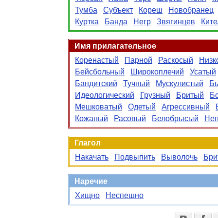
Тумба
Субъект
Кореш
Новобранец
Куртка
Банда
Негр
Звягинцев
Ките
Имя прилагательное
Коренастый
Парной
Раскосый
Низк
Бейсбольный
Широкоплечий
Усатый
Бандитский
Тучный
Мускулистый
Б
Идеологический
Грузный
Бритый
Б
Мешковатый
Одетый
Агрессивный
Кожаный
Расовый
Белобрысый
Не
Глагол
Накачать
Подвыпить
Выволочь
Бри
Наречие
Хищно
Неспешно