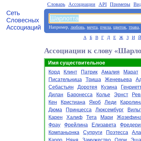
Словарь
Aссоциации
API
Примеры
Ви
Сеть
Словесных
Ассоциаций
Например,
любовь
,
мечта
,
пчела
,
цветок
,
трава
А
Б
В
Г
Д
Е
Ж
З
И
Ассоциации к слову «Шарл
Имя существительное
Корд
Клинт
Патрик
Амалия
Марат
Писательница
Триша
Женевьева
А
Себастьян
Доротея
Кузина
Генриет
Дилан
Баронесса
Колье
Эрнст
Рев
Кен
Кристиана
Якоб
Леди
Каролин
Дюма
Принцесса
Люксембург
Виль
Карен
Халиф
Тета
Мари
Жозефин
Фрау
Фрейлина
Елизавета
Фредери
Компаньонка
Супруги
Поэтесса
Ала
Карло
Няня
Замужество
Одри
Эша