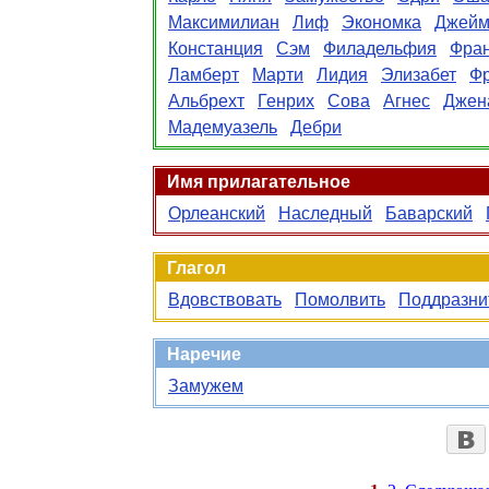
Максимилиан
Лиф
Экономка
Джейм
Констанция
Сэм
Филадельфия
Фра
Ламберт
Марти
Лидия
Элизабет
Фр
Альбрехт
Генрих
Сова
Агнес
Джен
Мадемуазель
Дебри
Имя прилагательное
Орлеанский
Наследный
Баварский
Глагол
Вдовствовать
Помолвить
Поддразни
Наречие
Замужем