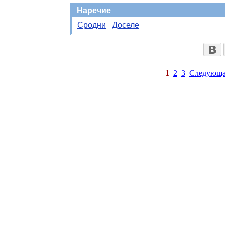
Наречие
Сродни
Доселе
1
2
3
Следующа