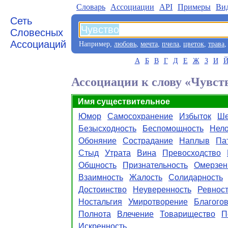
Словарь
Aссоциации
API
Примеры
Ви
Сеть
Словесных
Ассоциаций
Например,
любовь
,
мечта
,
пчела
,
цветок
,
трава
А
Б
В
Г
Д
Е
Ж
З
И
Ассоциации к слову «Чувст
Имя существительное
Юмор
Самосохранение
Избыток
Ше
Безысходность
Беспомощность
Нело
Обоняние
Сострадание
Наплыв
Па
Стыд
Утрата
Вина
Превосходство
Общность
Признательность
Омерзен
Взаимность
Жалость
Солидарность
Достоинство
Неуверенность
Ревнос
Ностальгия
Умиротворение
Благого
Полнота
Влечение
Товарищество
П
Искренность