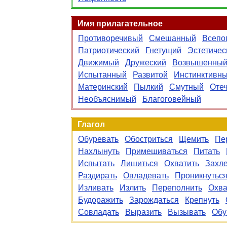
Имя прилагательное
Противоречивый
Смешанный
Всепо
Патриотический
Гнетущий
Эстетичес
Движимый
Дружеский
Возвышенны
Испытанный
Развитой
Инстинктивн
Материнский
Пылкий
Смутный
Оте
Необъяснимый
Благоговейный
Глагол
Обуревать
Обостриться
Щемить
Пе
Нахлынуть
Примешиваться
Питать
Испытать
Лишиться
Охватить
Захле
Раздирать
Овладевать
Проникнутьс
Изливать
Излить
Переполнить
Охва
Будоражить
Зарождаться
Крепнуть
Совладать
Выразить
Вызывать
Обу