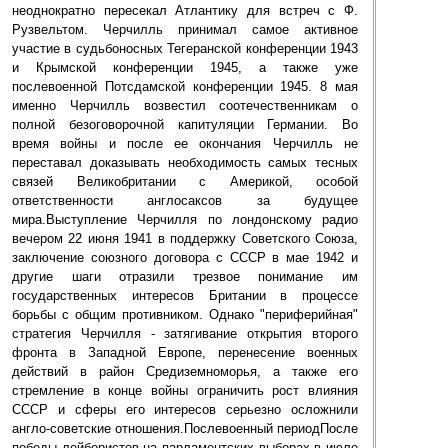
неоднократно пересекал Атлантику для встреч с Ф.
Рузвельтом. Черчилль принимал самое активное
участие в судьбоносных Тегеранской конференции 1943
и Крымской конференции 1945, а также уже
послевоенной Потсдамской конференции 1945. 8 мая
именно Черчилль возвестил соотечественникам о
полной безоговорочной капитуляции Германии. Во
время войны и после ее окончания Черчилль не
переставал доказывать необходимость самых тесных
связей Великобритании с Америкой, особой
ответственности англосаксов за будущее
мира.Выступление Черчилля по лондонскому радио
вечером 22 июня 1941 в поддержку Советского Союза,
заключение союзного договора с СССР в мае 1942 и
другие шаги отразили трезвое понимание им
государственных интересов Британии в процессе
борьбы с общим противником. Однако "периферийная"
стратегия Черчилля - затягивание открытия второго
фронта в Западной Европе, перенесение военных
действий в район Средиземноморья, а также его
стремление в конце войны ограничить рост влияния
СССР и сферы его интересов серьезно осложнили
англо-советские отношения.Послевоенный периодПосле
победы лейбористов на парламентских выборах в июле