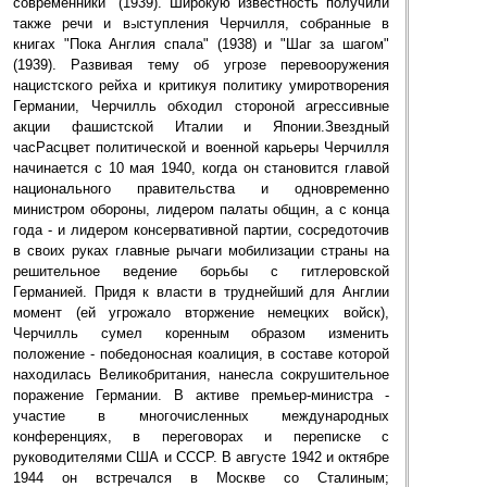
современники" (1939). Широкую известность получили
также речи и выступления Черчилля, собранные в
книгах "Пока Англия спала" (1938) и "Шаг за шагом"
(1939). Развивая тему об угрозе перевооружения
нацистского рейха и критикуя политику умиротворения
Германии, Черчилль обходил стороной агрессивные
акции фашистской Италии и Японии.Звездный
часРасцвет политической и военной карьеры Черчилля
начинается с 10 мая 1940, когда он становится главой
национального правительства и одновременно
министром обороны, лидером палаты общин, а с конца
года - и лидером консервативной партии, сосредоточив
в своих руках главные рычаги мобилизации страны на
решительное ведение борьбы с гитлеровской
Германией. Придя к власти в труднейший для Англии
момент (ей угрожало вторжение немецких войск),
Черчилль сумел коренным образом изменить
положение - победоносная коалиция, в составе которой
находилась Великобритания, нанесла сокрушительное
поражение Германии. В активе премьер-министра -
участие в многочисленных международных
конференциях, в переговорах и переписке с
руководителями США и СССР. В августе 1942 и октябре
1944 он встречался в Москве со Сталиным;