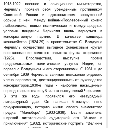
1918-1922 военное и авиационное министерства,
Черчилль проявил себя убежденным противником
Советской России и вдохновителем вооруженной
борьбы с ней. Между войнамиПослевоенный кризис
либерализма, новые политические и международные
условия побудили Черчилля вновь вернуться в
консервативную партию. В качестве канцлера
казначейства (1924-29) в правительстве С. Болдуина
Черчилль осуществил выгодное финансовым кругам
восстановление золотого паритета фунта стерлингов
(1925). Впоследствии, выступив против
предполагаемых политических уступок Индии, он
порвал с Болдуином и его сторонниками. С 1931 и до
сентября 1939 Черчилль занимал положение рядового
члена парламента, дистанцировавшись от руководства
консерваторов.1930-е годы - наиболее насыщенный
период творчества и публичных выступлений Черчилля.
В эти же годы проявился его незаурядный
литературный дар. Он написал 6-томную, явно
приукрашенную, историю жизни своего знаменитого
предка "Мальборо" (1933-1938). Были замечены
широкой читательской аудиторией его "Мысли и
приключения" (1932), исторические портреты "Великие