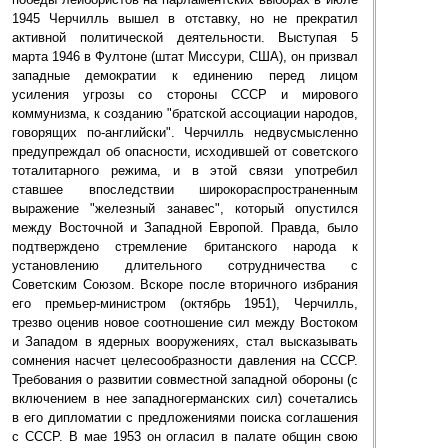
1945 Черчилль вышел в отставку, но не прекратил
активной политической деятельности. Выступая 5
марта 1946 в Фултоне (штат Миссури, США), он призвал
западные демократии к единению перед лицом
усиления угрозы со стороны СССР и мирового
коммунизма, к созданию "братской ассоциации народов,
говорящих по-английски". Черчилль недвусмысленно
предупреждал об опасности, исходившей от советского
тоталитарного режима, и в этой связи употребил
ставшее впоследствии широкораспространенным
выражение "железный занавес", который опустился
между Восточной и Западной Европой. Правда, было
подтверждено стремление британского народа к
установлению длительного сотрудничества с
Советским Союзом. Вскоре после вторичного избрания
его премьер-министром (октябрь 1951), Черчилль,
трезво оценив новое соотношение сил между Востоком
и Западом в ядерных вооружениях, стал высказывать
сомнения насчет целесообразности давления на СССР.
Требования о развитии совместной западной обороны (с
включением в нее западногерманских сил) сочетались
в его дипломатии с предложениями поиска соглашения
с СССР. В мае 1953 он огласил в палате общин свою