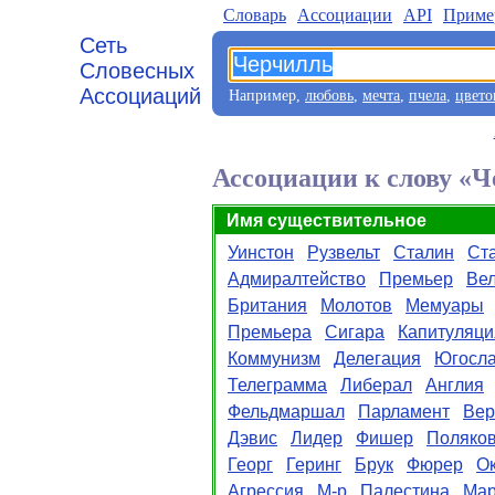
Словарь
Aссоциации
API
Приме
Сеть
Словесных
Ассоциаций
Например,
любовь
,
мечта
,
пчела
,
цвето
Ассоциации к слову «
Имя существительное
Уинстон
Рузвельт
Сталин
Ст
Адмиралтейство
Премьер
Ве
Британия
Молотов
Мемуары
Премьера
Сигара
Капитуляци
Коммунизм
Делегация
Югосл
Телеграмма
Либерал
Англия
Фельдмаршал
Парламент
Вер
Дэвис
Лидер
Фишер
Поляко
Георг
Геринг
Брук
Фюрер
О
Агрессия
М-р
Палестина
Ма