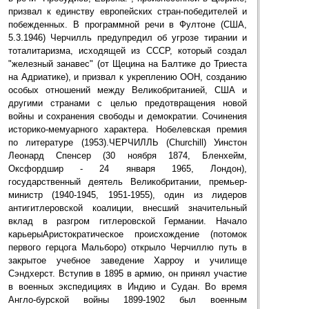
призвал к единству европейских стран-победителей и
побежденных. В программной речи в Фултоне (США,
5.3.1946) Черчилль предупредил об угрозе тирании и
тоталитаризма, исходящей из СССР, который создал
"железный занавес" (от Щецина на Балтике до Триеста
на Адриатике), и призвал к укреплению ООН, созданию
особых отношений между Великобританией, США и
другими странами с целью предотвращения новой
войны и сохранения свободы и демократии. Сочинения
историко-мемуарного характера. Нобелевская премия
по литературе (1953).ЧЕРЧИЛЛЬ (Churchill) Уинстон
Леонард Спенсер (30 ноября 1874, Бленхейм,
Оксфордшир - 24 января 1965, Лондон),
государственный деятель Великобритании, премьер-
министр (1940-1945, 1951-1955), один из лидеров
антигитлеровской коалиции, внесший значительный
вклад в разгром гитлеровской Германии. Начало
карьерыАристократическое происхождение (потомок
первого герцога Мальборо) открыло Черчиллю путь в
закрытое учебное заведение Харроу и училище
Сэндхерст. Вступив в 1895 в армию, он принял участие
в военных экспедициях в Индию и Судан. Во время
Англо-бурской войны 1899-1902 был военным