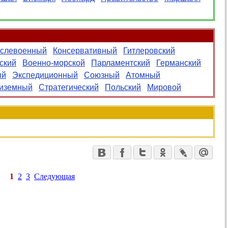
слевоенный
Консервативный
Гитлеровский
ский
Военно-морской
Парламентский
Германский
ый
Экспедиционный
Союзный
Атомный
иземный
Стратегический
Польский
Мировой
1
2
3
Следующая