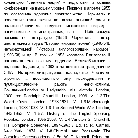
концепцию "саммита наций" - подготовки и созыва
конференции на высшем уровне. Покинув в апреле 1955
по состоянию здоровья правительство, Черчилль в
последние годы жизни не играл активной роли в
политике.Черчилль получил множество наград -
национальных и иностранных, в т. ч. Нобелевскую
премию по литературе (1953), Черчилль - автор
шеститомного труда "Вторая мировая война" (1948-54),
четырехтомной "Истории англоговорящих народов"
(1956-58) и др. В том же 1953 королева Елизавета II
наградила его высшим орденом Великобритании -
орденом Подвязки; в 1963 стал почетным гражданином
США. Историко-литературное наследство Черчилля
огромно, а посвященные ему исследования и
публицистические работы неисчислимы.
Сочинения:London to Ladysmith. Via Victoria. London,
1900.Lord Randolph Churchill. London, 1906. V. 1-2.The
World Crisis. London, 1923-1931. V. 1-6.Marlborough.
London, 1933-1938. V. 1-6.The Second World War. London,
1943-1953. V. 1-6.A History of the English-Speaking
Peoples. London, 1956-1958. V. 1-4.Winston S. Churchill:
His Complete Speeches, 1897-1963 / Ed. R. R. Games.
New York, 1974. V. 1-8.Churchill and Roosevelt: The
Complete Correspondence / Ed. W. F. Kimball. Princeton,