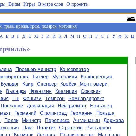
ры
Виды
Игры
В мире слов
О проекте
к
,
трава
,
краска
,
гром
,
подарок
,
мотоцикл
А
Б
В
Г
Д
Е
Ж
З
И
Й
К
Л
М
Н
О
П
Р
С
Т
У
Ф
Х
Ц
Черчилль»
алина
Премьер-министр
Консерватор
ликобритания
Гитлер
Муссолини
Конференция
Бульдог
Каир
Спенсер
Квебек
Монтгомери
я
Высадка
Франклин
Коалиция
Союзник
авия
Г-н
Фашизм
Томпсон
Бомбардировка
Послание
Декларация
Нейтралитет
Британец
махт
Германий
Сталинград
Германия
Польша
в
Поляк
Министр
Переписка
Англичанин
Держава
ккупация
Пакт
Политик
Стратегия
Виссарион
ршал
Бисмарк
Леонард
Правительство
Маршалл