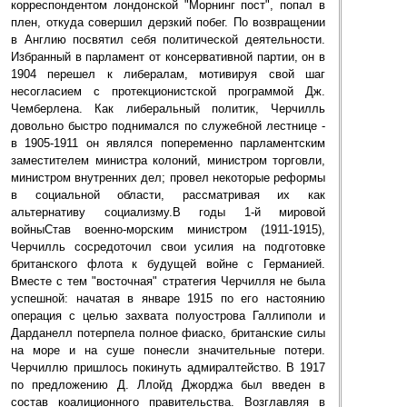
корреспондентом лондонской "Морнинг пост", попал в
плен, откуда совершил дерзкий побег. По возвращении
в Англию посвятил себя политической деятельности.
Избранный в парламент от консервативной партии, он в
1904 перешел к либералам, мотивируя свой шаг
несогласием с протекционистской программой Дж.
Чемберлена. Как либеральный политик, Черчилль
довольно быстро поднимался по служебной лестнице -
в 1905-1911 он являлся попеременно парламентским
заместителем министра колоний, министром торговли,
министром внутренних дел; провел некоторые реформы
в социальной области, рассматривая их как
альтернативу социализму.В годы 1-й мировой
войныСтав военно-морским министром (1911-1915),
Черчилль сосредоточил свои усилия на подготовке
британского флота к будущей войне с Германией.
Вместе с тем "восточная" стратегия Черчилля не была
успешной: начатая в январе 1915 по его настоянию
операция с целью захвата полуострова Галлиполи и
Дарданелл потерпела полное фиаско, британские силы
на море и на суше понесли значительные потери.
Черчиллю пришлось покинуть адмиралтейство. В 1917
по предложению Д. Ллойд Джорджа был введен в
состав коалиционного правительства. Возглавляя в