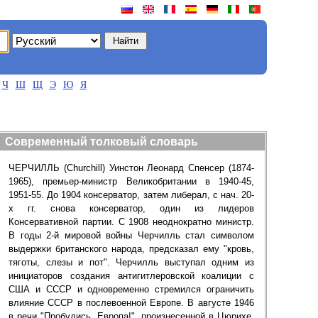
Ч
Ш
Щ
Э
Ю
Я
Современный толковый словарь
ЧЕРЧИЛЛЬ (Churchill) Уинстон Леонард Спенсер (1874-
1965), премьер-министр Великобритании в 1940-45,
1951-55. До 1904 консерватор, затем либерал, с нач. 20-
х гг. снова консерватор, один из лидеров
Консервативной партии. С 1908 неоднократно министр.
В годы 2-й мировой войны Черчилль стал символом
выдержки британского народа, предсказал ему "кровь,
тяготы, слезы и пот". Черчилль выступал одним из
инициаторов создания антигитлеровской коалиции с
США и СССР и одновременно стремился ограничить
влияние СССР в послевоенной Европе. В августе 1946
в речи "Пробудись, Европа!", произнесенной в Цюрихе,