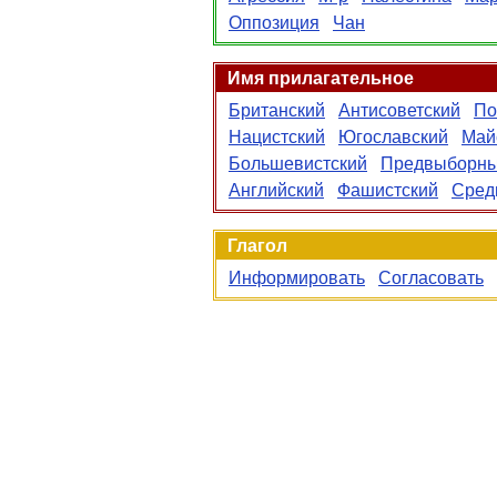
Оппозиция
Чан
Имя прилагательное
Британский
Антисоветский
По
Нацистский
Югославский
Май
Большевистский
Предвыборн
Английский
Фашистский
Сред
Глагол
Информировать
Согласовать