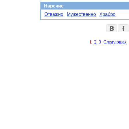
Наречие
Отважно
Мужественно
Храбро
1
2
3
Следующая