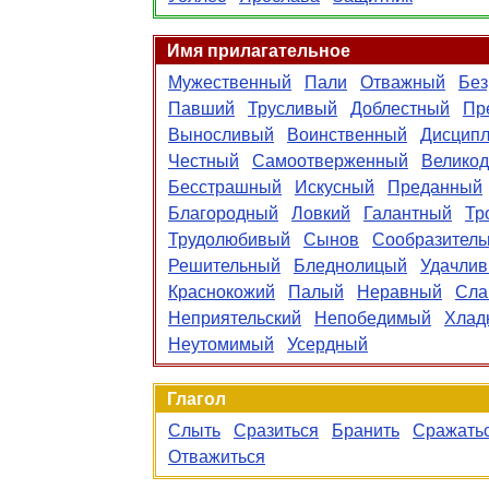
Имя прилагательное
Мужественный
Пали
Отважный
Без
Павший
Трусливый
Доблестный
Пр
Выносливый
Воинственный
Дисцип
Честный
Самоотверженный
Велико
Бесстрашный
Искусный
Преданный
Благородный
Ловкий
Галантный
Тр
Трудолюбивый
Сынов
Сообразител
Решительный
Бледнолицый
Удачли
Краснокожий
Палый
Неравный
Сла
Неприятельский
Непобедимый
Хлад
Неутомимый
Усердный
Глагол
Слыть
Сразиться
Бранить
Сражать
Отважиться