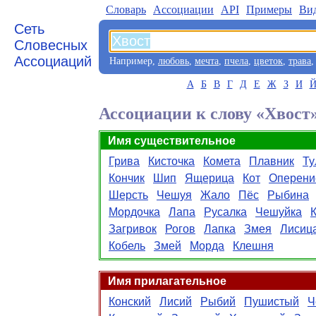
Словарь
Aссоциации
API
Примеры
Ви
Сеть
Словесных
Ассоциаций
Например,
любовь
,
мечта
,
пчела
,
цветок
,
трава
А
Б
В
Г
Д
Е
Ж
З
И
Ассоциации к слову «Хвост
Имя существительное
Грива
Кисточка
Комета
Плавник
Ту
Кончик
Шип
Ящерица
Кот
Оперени
Шерсть
Чешуя
Жало
Пёс
Рыбина
Мордочка
Лапа
Русалка
Чешуйка
Загривок
Рогов
Лапка
Змея
Лисиц
Кобель
Змей
Морда
Клешня
Имя прилагательное
Конский
Лисий
Рыбий
Пушистый
Ч