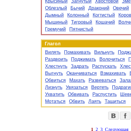
Крысиный
Загнутый
Хвостовой
Зме
Облезлый
Бычий
Драконий
Овечий
Дымный
Колонный
Когтистый
Коро
Мышиный
Тигровый
Кошачий
Волч
Гремучий
Пятнистый
Глагол
Вилять
Помахивать
Вильнуть
Подж
Раздвоить
Поджимать
Волочиться
П
Хлестнуть
Задрать
Распускать
Хлес
Выгнуть
Оканчиваться
Взмахивать
Обвиться
Махать
Развеваться
Зала
Лизнуть
Увязаться
Вертеть
Подраги
Ухватить
Обвивать
Распустить
Шеве
Мотаться
Обвить
Лаять
Тащиться
1
2
3
Следующая