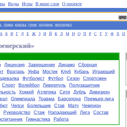
ры
Виды
Игры
В мире слов
О проекте
к
,
трава
,
краска
,
гром
,
подарок
,
мотоцикл
А
Б
В
Г
Д
Е
Ж
З
И
Й
К
Л
М
Н
О
П
Р
С
Т
У
Ф
Х
Ц
ренерский»
р
Лицензия
Завершение
Динамо
Сборная
нт
Вратарь
Уефа
Мостик
Клуб
Кубань
Играющий
здевалка
Футболист
Футбол
Сезон
Спортсмен
Спорт
Волейбол
Ливерпуль
Полузащитник
льность
Хоккей
Атлетика
Сити
Дубль
Дивизион
еал
Олимпиада
Травма
Барселона
Премьер-лига
бют
Челси
Болельщик
Став
Матч
Чемпион
Руководство
Стаж
Нападающий
Лига
Состав
оспитанник
Гимнастика
Работа