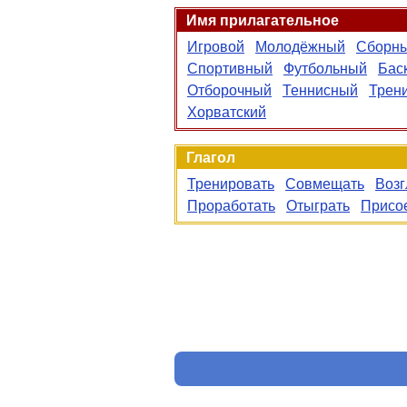
Имя прилагательное
Игровой
Молодёжный
Сборн
Спортивный
Футбольный
Бас
Отборочный
Теннисный
Трен
Хорватский
Глагол
Тренировать
Совмещать
Возг
Проработать
Отыграть
Присо