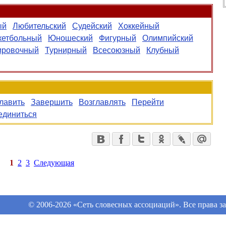
ый
Любительский
Судейский
Хоккейный
кетбольный
Юношеский
Фигурный
Олимпийский
ировочный
Турнирный
Всесоюзный
Клубный
лавить
Завершить
Возглавлять
Перейти
единиться
1
2
3
Следующая
© 2006-2026 «Сеть словесных ассоциаций». Все права 