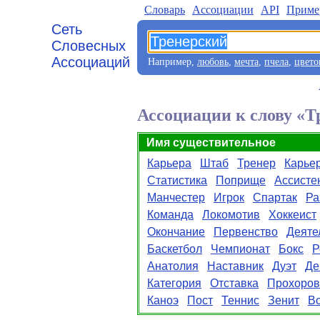
Словарь
Aссоциации
API
Приме
Сеть
Словесных
Ассоциаций
Например,
любовь
,
мечта
,
пчела
,
цвето
Ассоциации к слову «Т
Имя существительное
Карьера
Штаб
Тренер
Карье
Статистика
Поприще
Ассисте
Манчестер
Игрок
Спартак
Ра
Команда
Локомотив
Хоккеист
Окончание
Первенство
Деяте
Баскетбол
Чемпионат
Бокс
Р
Анатолия
Наставник
Дуэт
Де
Категория
Отставка
Прохоров
Каноэ
Пост
Теннис
Зенит
В