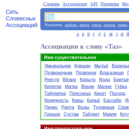
Словарь
Aссоциации
API
Примеры
Ви
Сеть
Словесных
Ассоциаций
Например,
любовь
,
мечта
,
пчела
,
цветок
,
трава
А
Б
В
Г
Д
Е
Ж
З
И
Ассоциации к слову «Таз»
Имя существительное
Умывальник
Кувшин
Мытьё
Варень
Позвоночник
Позвонок
Влагалище
Реестр
Вёдро
Корыто
Вода
Бритьё
Кипяток
Матка
Веник
Малое
Губка
Табуретка
Поясница
Кихот
Посуда
Конечность
Ковш
Бельё
Бассейн
Я
Пенис
Рвота
Воды
Туловище
Сков
Горшок
Сустав
Табурет
Марля
Кот
Имя прилагательное