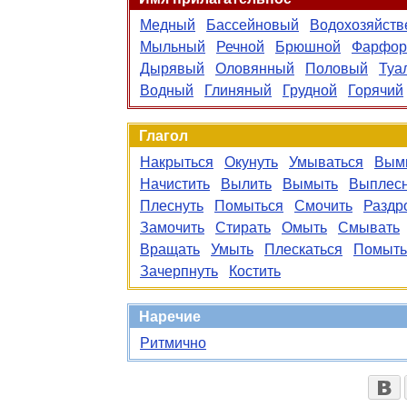
Медный
Бассейновый
Водохозяйст
Мыльный
Речной
Брюшной
Фарфор
Дырявый
Оловянный
Половый
Туа
Водный
Глиняный
Грудной
Горячий
Глагол
Накрыться
Окунуть
Умываться
Вым
Начистить
Вылить
Вымыть
Выплесн
Плеснуть
Помыться
Смочить
Раздр
Замочить
Стирать
Омыть
Смывать
Вращать
Умыть
Плескаться
Помыть
Зачерпнуть
Костить
Наречие
Ритмично