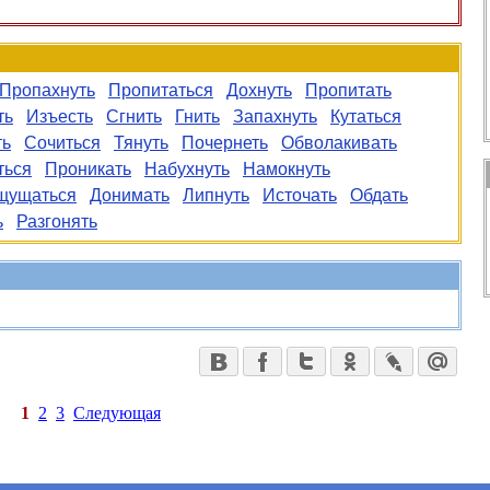
Пропахнуть
Пропитаться
Дохнуть
Пропитать
ть
Изъесть
Сгнить
Гнить
Запахнуть
Кутаться
ть
Сочиться
Тянуть
Почернеть
Обволакивать
ться
Проникать
Набухнуть
Намокнуть
щущаться
Донимать
Липнуть
Источать
Обдать
ь
Разгонять
1
2
3
Следующая