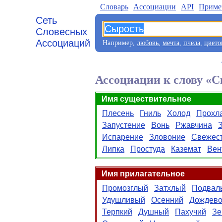
Словарь
Aссоциации
API
Приме
Сеть
Словесных
Ассоциаций
Например,
любовь
,
мечта
,
пчела
,
цвето
Ассоциации к слову «
Имя существительное
Плесень
Гниль
Холод
Прохл
Запустение
Вонь
Ржавчина
Испарение
Зловоние
Свежес
Липка
Простуда
Каземат
Вен
Имя прилагательное
Промозглый
Затхлый
Подвал
Удушливый
Осенний
Дождев
Терпкий
Душный
Пахучий
Зе