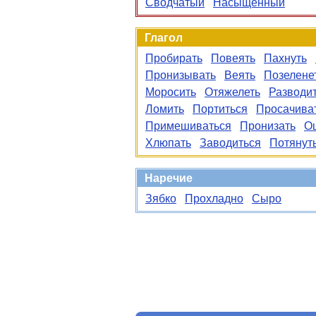
Сводчатый
Насыщенный
Глагол
Пробирать
Повеять
Пахнуть
Пронизывать
Веять
Позелене
Моросить
Отяжелеть
Разводи
Ломить
Портиться
Просачива
Примешиваться
Пронизать
О
Хлюпать
Заводиться
Потянут
Наречие
Зябко
Прохладно
Сыро