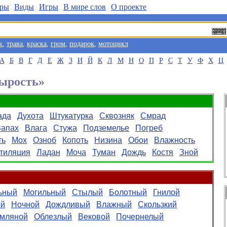
ры
Виды
Игры
В мире слов
О проекте
к
,
трава
,
краска
,
гром
,
подарок
,
мотоцикл
А
Б
В
Г
Д
Е
Ж
З
И
Й
К
Л
М
Н
О
П
Р
С
Т
У
Ф
Х
Ц
Сырость»
ада
Духота
Штукатурка
Сквозняк
Смрад
Запах
Влага
Стужа
Подземелье
Погреб
ть
Мох
Озноб
Копоть
Низина
Обои
Влажность
тиляция
Ладан
Моча
Туман
Дождь
Костя
Зной
ьный
Могильный
Стылый
Болотный
Гнилой
ой
Ночной
Дождливый
Влажный
Скользкий
мляной
Облезлый
Вековой
Почернелый