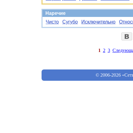
Наречие
Чисто
Сугубо
Исключительно
Относ
1
2
3
Следующ
© 2006-2026 «Сет