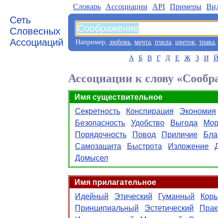
Словарь
Aссоциации
API
Примеры
Ви
Сеть
Словесных
Ассоциаций
Например,
любовь
,
мечта
,
пчела
,
цветок
,
трава
А
Б
В
Г
Д
Е
Ж
З
И
Ассоциации к слову «Сообр
Имя существительное
Секретность
Конспирация
Экономия
Безопасность
Удобство
Выгода
Мор
Порядочность
Повод
Приличие
Бла
Самозащита
Быстрота
Изложение
Домысел
Имя прилагательное
Идейный
Этический
Гуманный
Кор
Принципиальный
Эстетический
Прак