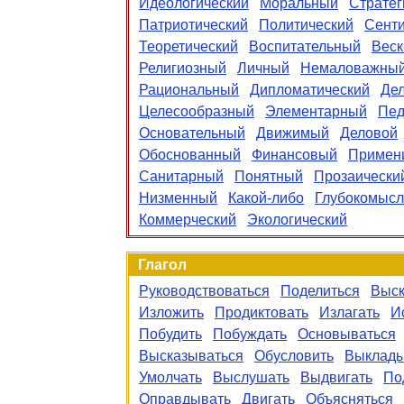
Идеологический
Моральный
Стратег
Патриотический
Политический
Сент
Теоретический
Воспитательный
Веск
Религиозный
Личный
Немаловажны
Рациональный
Дипломатический
Де
Целесообразный
Элементарный
Пед
Основательный
Движимый
Деловой
Обоснованный
Финансовый
Примен
Санитарный
Понятный
Прозаически
Низменный
Какой-либо
Глубокомыс
Коммерческий
Экологический
Глагол
Руководствоваться
Поделиться
Выск
Изложить
Продиктовать
Излагать
И
Побудить
Побуждать
Основываться
Высказываться
Обусловить
Выклады
Умолчать
Выслушать
Выдвигать
По
Оправдывать
Двигать
Объясняться