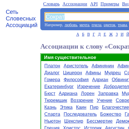
Словарь
Aссоциации
API
Примеры
Ви
Сеть
Словесных
Ассоциаций
Например,
любовь
,
мечта
,
пчела
,
цветок
,
трава
А
Б
В
Г
Д
Е
Ж
З
И
Ассоциации к слову «Сокра
Имя существительное
Платон
Аристотель
Афинянин
Афи
Диалог
Цицерон
Афины
Мудрец
С
Гомера
Философия
Адриан
Обвини
Екатеринбург
Изречение
Добродетел
Бюст
Адриана
Лорен
Заправка
Му
Тюремщик
Воззрение
Учение
Совр
Казнь
Этика
Каин
Пир
Благочестие
Спарта
Последователь
Божество
Г
Ньютон
Шекспир
Бессмертие
Демок
Греция
Христос
Историк
Августин