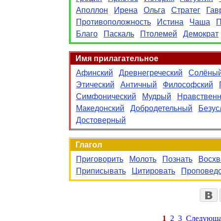
Аполлон
Ирена
Ольга
Стратег
Гав
Противоположность
Истина
Чаша
П
Благо
Паскаль
Птолемей
Демократ
Имя прилагательное
Афинский
Древнегреческий
Солёны
Этический
Античный
Философский
Симфонический
Мудрый
Нравствен
Македонский
Добродетельный
Безус
Достоверный
Глагол
Приговорить
Молоть
Познать
Восхв
Приписывать
Цитировать
Проповедо
1
2
3
Следующа