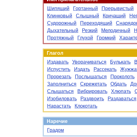
Шипящий
Гортанный
Прерывистый
Клинковый
Слышный
Кричащий
Не
Судорожный
Переходящий
Снарядо
Дыхательный
Резкий
Мелодичный
Н
Протяжный
Глухой
Громкий
Характ
Глагол
Издавать
Уворачиваться
Булькать
Испустить
Издать
Рассекать
Жужжа
Прорезать
Послышаться
Проколоть
Заполниться
Скрежетать
Обдать
До
Слышаться
Вибрировать
Хлюпать
Изобиловать
Раздвоить
Раздаваться
Нарастать
Клокотать
Наречие
Градом