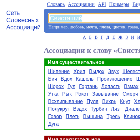
Словарь
Aссоциации
API
Примеры
Ви
Сеть
Словесных
Ассоциаций
Например,
любовь
,
мечта
,
пчела
,
цветок
,
трава
А
Б
В
Г
Д
Е
Ж
З
И
Ассоциации к слову «Свис
Имя существительное
Шипение
Хрип
Выдох
Звук
Шелест
Бич
Вдох
Кашель
Произношение
Ш
Шорох
Гул
Гортань
Лопасть
Взмах
Утка
Рык
Рокот
Завывание
Смерч
Всхлипывание
Пуля
Вихрь
Кнут
Хл
Полукруг
Вздох
Турбин
Лязг
Диале
Говор
Плеть
Вышина
Трель
Клинок
Дуга
Имя прилагательное